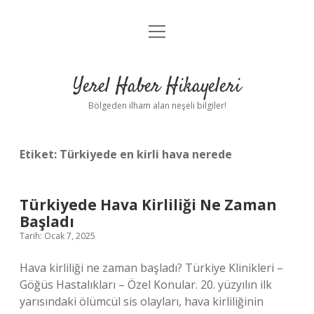
menüyü
Anasayfa
aç
Gizlilik Politikası
Yerel Haber Hikayeleri
Yasal Uyarı
Bölgeden ilham alan neşeli bilgiler!
Hakkımızda
Etiket:
Türkiyede en kirli hava nerede
Türkiyede Hava Kirliliği Ne Zaman
Başladı
Tarih: Ocak 7, 2025
Hava kirliliği ne zaman başladı? Türkiye Klinikleri –
Göğüs Hastalıkları – Özel Konular. 20. yüzyılın ilk
yarısındaki ölümcül sis olayları, hava kirliliğinin