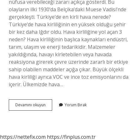
nüfusa verebileceği zararı açıkça gösterdi. Bu
olayların ilki 1930’da Belçika’daki Muese Vadisi’nde
gerçekleşti. Türkiye’de en kirli hava nerede?
Türkiye’de hava kirliliğinin en yüksek olduğu şehir
bir kez daha Iğdır oldu. Hava kirliliğine yol açan 3
neden? Hava kirliliğinin başlıca kaynakları endüstri,
tarım, ulaşım ve enerji tedarikidir. Malzemeler
yakıldığında, havayı kirletebilen veya havada
reaksiyona girerek çevre üzerinde zararlı bir etkiye
sahip olabilen maddeler açığa çıkar. Büyük ölçekli
hava kirliliği ayrıca VOC ve ince toz emisyonlarını da
içerir. Ülkemizde hava…
Türkiyede
Devamını okuyun
Yorum Bırak
Hava
Kirliliği
Ne
Zaman
Başladı
https://nettefix.com
https://finplus.com.tr