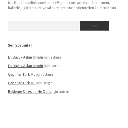
içerikleri,
backlinkpanelicomtr@gmail.com
adresine bildirmeniz
halinde, ilgili içerikler yasal süre içerisinde sitemizden kaldırılacaktır.
Arama
Son yorumlar
En Büyük Aslan Kimdir
için
admin
En Büyük Aslan Kimdir
için
Harun
Çepniler Türk Mü
için
admin
Çepniler Türk Mü
için
Belgin
Bekleme Süresine Ne Denir
için
admin