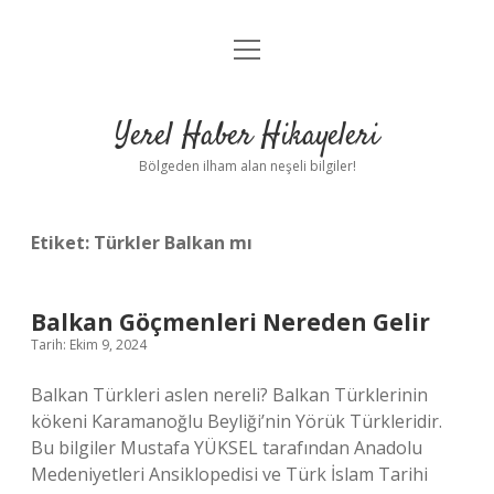
menüyü
Anasayfa
aç
Gizlilik Politikası
Yerel Haber Hikayeleri
Yasal Uyarı
Bölgeden ilham alan neşeli bilgiler!
Hakkımızda
Etiket:
Türkler Balkan mı
Balkan Göçmenleri Nereden Gelir
Tarih: Ekim 9, 2024
Balkan Türkleri aslen nereli? Balkan Türklerinin
kökeni Karamanoğlu Beyliği’nin Yörük Türkleridir.
Bu bilgiler Mustafa YÜKSEL tarafından Anadolu
Medeniyetleri Ansiklopedisi ve Türk İslam Tarihi