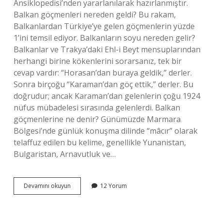
Ansiklopedisi’nden yararlanılarak hazırlanmıştır.
Balkan göçmenleri nereden geldi? Bu rakam,
Balkanlardan Türkiye’ye gelen göçmenlerin yüzde
1’ini temsil ediyor. Balkanların soyu nereden gelir?
Balkanlar ve Trakya’daki Ehl-i Beyt mensuplarından
herhangi birine kökenlerini sorarsanız, tek bir
cevap vardır: “Horasan’dan buraya geldik,” derler.
Sonra birçoğu “Karaman’dan göç ettik,” derler. Bu
doğrudur; ancak Karaman’dan gelenlerin çoğu 1924
nüfus mübadelesi sırasında gelenlerdi. Balkan
göçmenlerine ne denir? Günümüzde Marmara
Bölgesi’nde günlük konuşma dilinde “mâcır” olarak
telaffuz edilen bu kelime, genellikle Yunanistan,
Bulgaristan, Arnavutluk ve…
Balkan
Devamını okuyun
12 Yorum
Göçmenleri
Nereden
Gelir