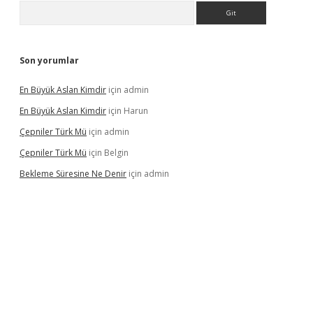
Arama
Son yorumlar
En Büyük Aslan Kimdir
için
admin
En Büyük Aslan Kimdir
için
Harun
Çepniler Türk Mü
için
admin
Çepniler Türk Mü
için
Belgin
Bekleme Süresine Ne Denir
için
admin
gir.net