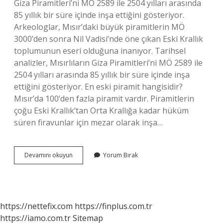
Giza Piramitleri’ni MÖ 2589 ile 2504 yılları arasında
85 yıllık bir süre içinde inşa ettiğini gösteriyor.
Arkeologlar, Mısır’daki büyük piramitlerin MÖ
3000’den sonra Nil Vadisi’nde öne çıkan Eski Krallık
toplumunun eseri olduğuna inanıyor. Tarihsel
analizler, Mısırlıların Giza Piramitleri’ni MÖ 2589 ile
2504 yılları arasında 85 yıllık bir süre içinde inşa
ettiğini gösteriyor. En eski piramit hangisidir?
Mısır’da 100’den fazla piramit vardır. Piramitlerin
çoğu Eski Krallık’tan Orta Krallığa kadar hüküm
süren firavunlar için mezar olarak inşa…
En
Devamını okuyun
Yorum Bırak
Eski
Piramit
Kaç
Yıllık
https://nettefix.com
https://finplus.com.tr
https://iamo.com.tr
Sitemap