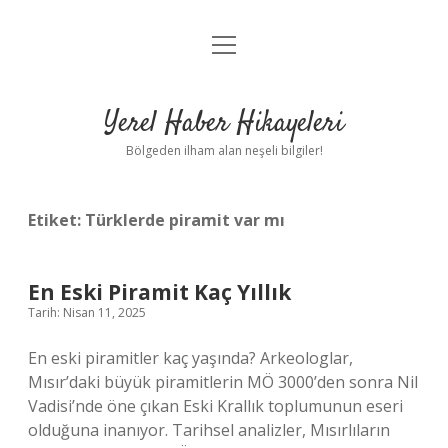
menüyü
Anasayfa
aç
Gizlilik Politikası
Yerel Haber Hikayeleri
Yasal Uyarı
Bölgeden ilham alan neşeli bilgiler!
Hakkımızda
Etiket:
Türklerde piramit var mı
En Eski Piramit Kaç Yıllık
Tarih: Nisan 11, 2025
En eski piramitler kaç yaşında? Arkeologlar,
Mısır’daki büyük piramitlerin MÖ 3000’den sonra Nil
Vadisi’nde öne çıkan Eski Krallık toplumunun eseri
olduğuna inanıyor. Tarihsel analizler, Mısırlıların