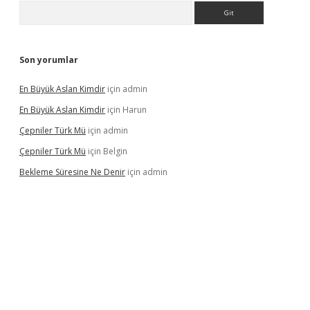
Arama
Son yorumlar
En Büyük Aslan Kimdir
için
admin
En Büyük Aslan Kimdir
için
Harun
Çepniler Türk Mü
için
admin
Çepniler Türk Mü
için
Belgin
Bekleme Süresine Ne Denir
için
admin
gir.net