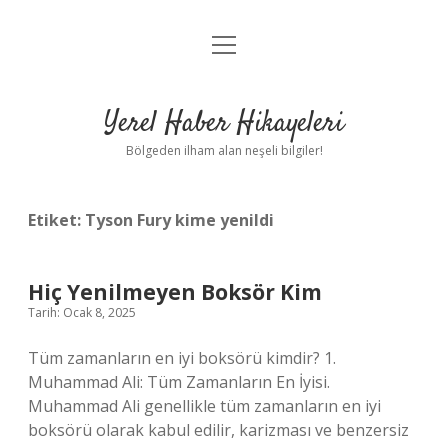
menüyü
Anasayfa
aç
Gizlilik Politikası
Yerel Haber Hikayeleri
Yasal Uyarı
Bölgeden ilham alan neşeli bilgiler!
Hakkımızda
Etiket:
Tyson Fury kime yenildi
Hiç Yenilmeyen Boksör Kim
Tarih: Ocak 8, 2025
Tüm zamanların en iyi boksörü kimdir? 1.
Muhammad Ali: Tüm Zamanların En İyisi.
Muhammad Ali genellikle tüm zamanların en iyi
boksörü olarak kabul edilir, karizması ve benzersiz