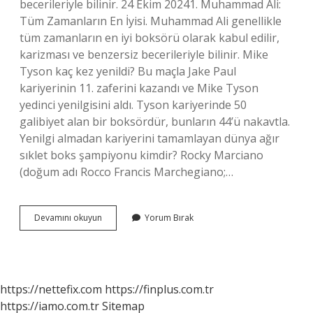
becerileriyle bilinir. 24 Ekim 20241. Muhammad Ali:
Tüm Zamanların En İyisi. Muhammad Ali genellikle
tüm zamanların en iyi boksörü olarak kabul edilir,
karizması ve benzersiz becerileriyle bilinir. Mike
Tyson kaç kez yenildi? Bu maçla Jake Paul
kariyerinin 11. zaferini kazandı ve Mike Tyson
yedinci yenilgisini aldı. Tyson kariyerinde 50
galibiyet alan bir boksördür, bunların 44’ü nakavtla.
Yenilgi almadan kariyerini tamamlayan dünya ağır
sıklet boks şampiyonu kimdir? Rocky Marciano
(doğum adı Rocco Francis Marchegiano;…
Hiç
Devamını okuyun
Yorum Bırak
Yenilmeyen
Boksör
Kim
https://nettefix.com
https://finplus.com.tr
https://iamo.com.tr
Sitemap