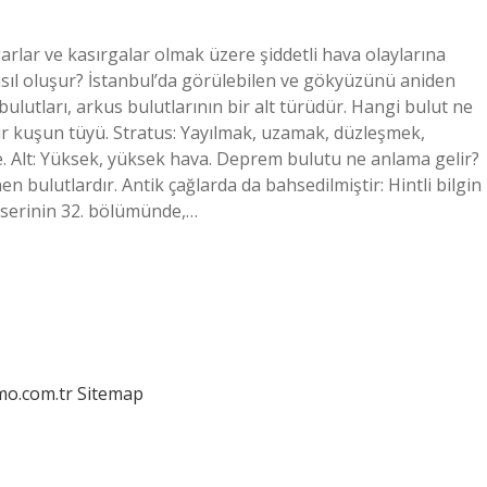
zgarlar ve kasırgalar olmak üzere şiddetli hava olaylarına
asıl oluşur? İstanbul’da görülebilen ve gökyüzünü aniden
ulutları, arkus bulutlarının bir alt türüdür. Hangi bulut ne
 bir kuşun tüyü. Stratus: Yayılmak, uzamak, düzleşmek,
e. Alt: Yüksek, yüksek hava. Deprem bulutu ne anlama gelir?
bulutlardır. Antik çağlarda da bahsedilmiştir: Hintli bilgin
 eserinin 32. bölümünde,…
mo.com.tr
Sitemap