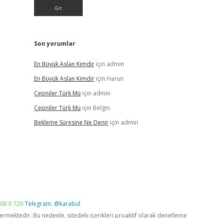
Son yorumlar
En Büyük Aslan Kimdir
için
admin
En Büyük Aslan Kimdir
için
Harun
Çepniler Türk Mü
için
admin
Çepniler Türk Mü
için
Belgin
Bekleme Süresine Ne Denir
için
admin
06 0 726
Telegram: @karabul
vermektedir. Bu nedenle, sitedeki içerikleri proaktif olarak denetleme