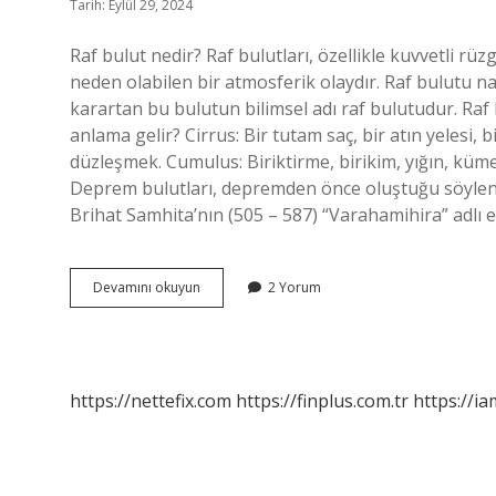
Tarih: Eylül 29, 2024
Raf bulut nedir? Raf bulutları, özellikle kuvvetli rü
neden olabilen bir atmosferik olaydır. Raf bulutu n
karartan bu bulutun bilimsel adı raf bulutudur. Raf b
anlama gelir? Cirrus: Bir tutam saç, bir atın yelesi,
düzleşmek. Cumulus: Biriktirme, birikim, yığın, küm
Deprem bulutları, depremden önce oluştuğu söylenen 
Brihat Samhita’nın (505 – 587) “Varahamihira” adlı
Raf
Devamını okuyun
2 Yorum
Bulutu
Ne
Anlama
Gelir
https://nettefix.com
https://finplus.com.tr
https://ia