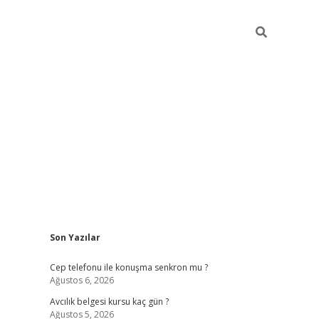
Sidebar
Son Yazılar
betexper güncel giriş
betexpergir.net
Cep telefonu ile konuşma senkron mu ?
Ağustos 6, 2026
Avcılık belgesi kursu kaç gün ?
Ağustos 5, 2026