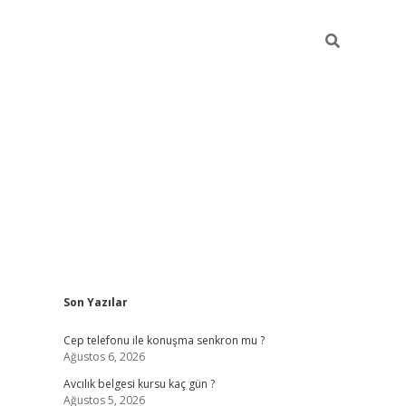
Sidebar
Son Yazılar
betexper güncel giriş
betexpergir.net
Cep telefonu ile konuşma senkron mu ?
Ağustos 6, 2026
Avcılık belgesi kursu kaç gün ?
Ağustos 5, 2026