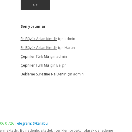
Son yorumlar
En Büyük Aslan Kimdir
için
admin
En Büyük Aslan Kimdir
için
Harun
Çepniler Türk Mü
için
admin
Çepniler Türk Mü
için
Belgin
Bekleme Süresine Ne Denir
için
admin
06 0 726
Telegram: @karabul
vermektedir. Bu nedenle, sitedeki içerikleri proaktif olarak denetleme