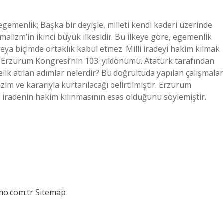
egemenlik; Başka bir deyişle, milleti kendi kaderi üzerinde
malizm’in ikinci büyük ilkesidir. Bu ilkeye göre, egemenlik
e veya biçimde ortaklık kabul etmez. Milli iradeyi hakim kılmak
Erzurum Kongresi’nin 103. yıldönümü. Atatürk tarafından
ik atılan adımlar nelerdir? Bu doğrultuda yapılan çalışmalar
im ve kararıyla kurtarılacağı belirtilmiştir. Erzurum
lli iradenin hakim kılınmasının esas olduğunu söylemiştir.
mo.com.tr
Sitemap