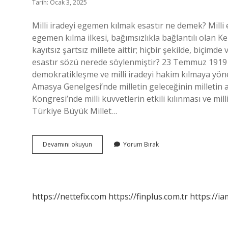
Tarih: Ocak 3, 2025
Milli iradeyi egemen kılmak esastır ne demek? Milli 
egemen kılma ilkesi, bağımsızlıkla bağlantılı olan Ke
kayıtsız şartsız millete aittir; hiçbir şekilde, biçimd
esastır sözü nerede söylenmiştir? 23 Temmuz 1919 
demokratikleşme ve milli iradeyi hakim kılmaya yönel
Amasya Genelgesi’nde milletin geleceğinin milletin az
Kongresi’nde milli kuvvetlerin etkili kılınması ve mi
Türkiye Büyük Millet…
Milli
Devamını okuyun
Yorum Bırak
Iradeyi
Hakim
Kılmak
Esastır
Ne
https://nettefix.com
https://finplus.com.tr
https://ia
Demek