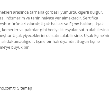
kleri arasında tarhana çorbası, yumurta, ciğerli bulgur,
sı, höşmerim ve tahin helvası yer almaktadır. Sertifika
eşhur ürünleri olarak; Uşak halıları ve Eşme halıları, Uşak
kemerler ve paltolar gibi hediyelik eşyalar satın alabilirsiniz
şhur Uşak yiyeceklerini de satın alabilirsiniz. Uşak Eşme’ni
alı dokumacılığıdır. Eşme bir halı diyarıdır. Bugün Eşme
Eşme’ye büyük bir…
mo.com.tr
Sitemap