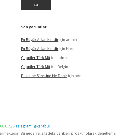
Son yorumlar
En Büyük Aslan Kimdir
için
admin
En Büyük Aslan Kimdir
için
Harun
Çepniler Türk Mü
için
admin
Çepniler Türk Mü
için
Belgin
Bekleme Süresine Ne Denir
için
admin
06 0 726
Telegram: @karabul
vermektedir. Bu nedenle, sitedeki içerikleri proaktif olarak denetleme