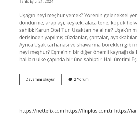
Tarih: Eylül 21, 2024
Uşağın neyi meşhur yemek? Yörenin geleneksel yeme
dondürme, arap aşi, keşkek, alaca tene, köpük helva
sahibi: Karun Otel Tur. Uşaktan ne alınır? Uşak’ın m
derisinden yapılmış cüzdanlar, çantalar, ayakkabılar, 
Ayrıca Uşak tarhanası ve shawarma börekleri gibi me
neyi meşhur? Eşme’nin bir diğer önemli kaynağı da h
halıları ülke çapında bir üne sahiptir. Halı üretimi 
Uşak
Devamını okuyun
2 Yorum
Ilinin
Neyi
Meşhur
https://nettefix.com
https://finplus.com.tr
https://ia