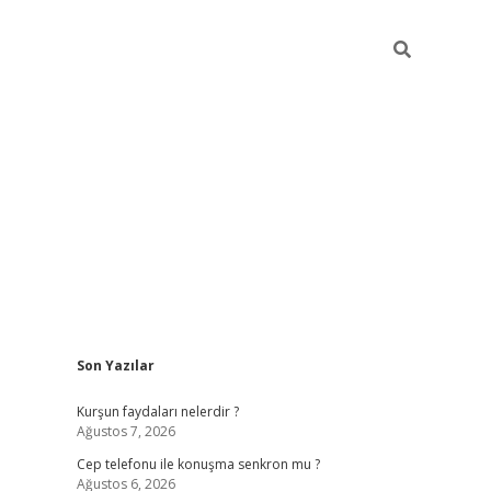
Sidebar
Son Yazılar
betexper güncel giriş
betexpergir.net
Kurşun faydaları nelerdir ?
Ağustos 7, 2026
Cep telefonu ile konuşma senkron mu ?
Ağustos 6, 2026