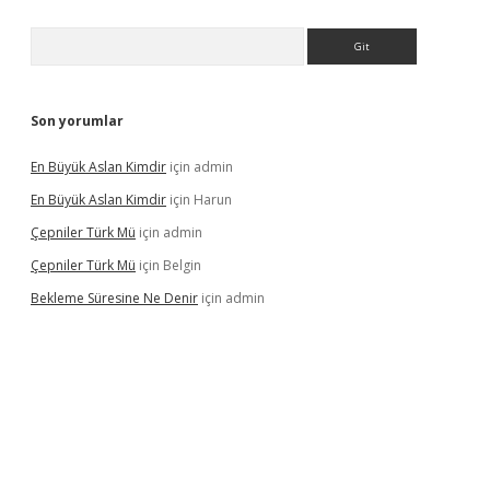
Arama
Son yorumlar
En Büyük Aslan Kimdir
için
admin
En Büyük Aslan Kimdir
için
Harun
Çepniler Türk Mü
için
admin
Çepniler Türk Mü
için
Belgin
Bekleme Süresine Ne Denir
için
admin
gir.net