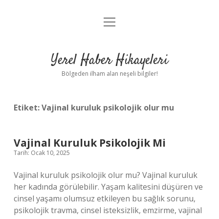
menüyü
Anasayfa
aç
Gizlilik Politikası
Yerel Haber Hikayeleri
Yasal Uyarı
Bölgeden ilham alan neşeli bilgiler!
Hakkımızda
Etiket:
Vajinal kuruluk psikolojik olur mu
Vajinal Kuruluk Psikolojik Mi
Tarih: Ocak 10, 2025
Vajinal kuruluk psikolojik olur mu? Vajinal kuruluk
her kadında görülebilir. Yaşam kalitesini düşüren ve
cinsel yaşamı olumsuz etkileyen bu sağlık sorunu,
psikolojik travma, cinsel isteksizlik, emzirme, vajinal