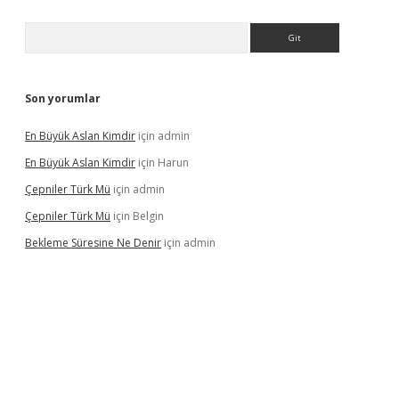
Arama
Son yorumlar
En Büyük Aslan Kimdir
için
admin
En Büyük Aslan Kimdir
için
Harun
Çepniler Türk Mü
için
admin
Çepniler Türk Mü
için
Belgin
Bekleme Süresine Ne Denir
için
admin
gir.net