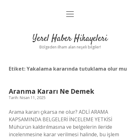
menüyü
Anasayfa
aç
Gizlilik Politikası
Yerel Haber Hikayeleri
Yasal Uyarı
Bölgeden ilham alan neşeli bilgiler!
Hakkımızda
Etiket:
Yakalama kararında tutuklama olur mu
Aranma Kararı Ne Demek
Tarih: Nisan 11, 2025
Arama kararı çıkarsa ne olur? ADLİ ARAMA
KAPSAMINDA BELGELERİ İNCELEME YETKİSİ
Mühürün kaldırılmasına ve belgelerin ileride
incelenmesine karar verilmesi halinde, bu işlem