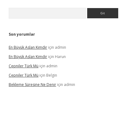
Arama
Son yorumlar
En Büyük Aslan Kimdir
için
admin
En Büyük Aslan Kimdir
için
Harun
Çepniler Türk Mü
için
admin
Çepniler Türk Mü
için
Belgin
Bekleme Süresine Ne Denir
için
admin
gir.net