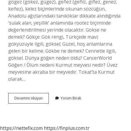
gögez (gökez, gügez), geñez (geñiz, giñez, genez,
keñez), kelez biçimlerinde okunan sözcüğün,
Anadolu ağızlarındaki tanıklıklar dikkate alındığında
‘sulak alan, yeşillik’ anlamında rootez biçiminde
değerlendirilmesi yerinde olacaktır. Gökse ne
demek? Gökçe: Gök rengi, Türkçede mavi;
gökyüzüyle ilgili, göksel; Güzel, hoş anlamlarına
gelen bir kelime. Gökbe ne demek? Cennetle ilgili,
göksel. Dünya göğen neden öldü? CancerWorld
Göğen / Ölüm nedeni Kurmut meyvesi nedir? Üvez
meyvesine akraba bir meyvedir. Tokat’ta Kurmut
olarak…
Göğen
Devamını okuyun
Yorum Bırak
Ne
Demek
https://nettefix.com
https://finplus.com.tr