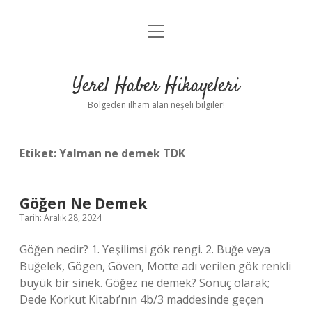
menüyü
Anasayfa
aç
Gizlilik Politikası
Yerel Haber Hikayeleri
Yasal Uyarı
Bölgeden ilham alan neşeli bilgiler!
Hakkımızda
Etiket:
Yalman ne demek TDK
Göğen Ne Demek
Tarih: Aralık 28, 2024
Göğen nedir? 1. Yeşilimsi gök rengi. 2. Buğe veya
Buğelek, Gögen, Göven, Motte adı verilen gök renkli
büyük bir sinek. Göğez ne demek? Sonuç olarak;
Dede Korkut Kitabı’nın 4b/3 maddesinde geçen