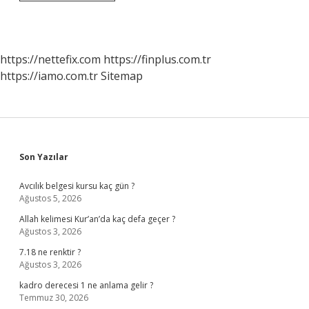
Dengesiz
Beslenirse
Ne
Gibi
Sorunlar
https://nettefix.com
https://finplus.com.tr
Olur
https://iamo.com.tr
Sitemap
Sidebar
Son Yazılar
Avcılık belgesi kursu kaç gün ?
Ağustos 5, 2026
Allah kelimesi Kur’an’da kaç defa geçer ?
Ağustos 3, 2026
7.18 ne renktir ?
Ağustos 3, 2026
kadro derecesi 1 ne anlama gelir ?
Temmuz 30, 2026