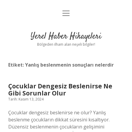
menüyü
Anasayfa
aç
Gizlilik Politikası
Yerel Haber Hikayeleri
Yasal Uyarı
Bölgeden ilham alan neşeli bilgiler!
Hakkımızda
Etiket:
Yanlış beslenmenin sonuçları nelerdir
Çocuklar Dengesiz Beslenirse Ne
Gibi Sorunlar Olur
Tarih: Kasım 13, 2024
Çocuklar dengesiz beslenirse ne olur? Yanlış
beslenme çocukların dikkat süresini kısaltıyor.
Düzensiz beslenmenin çocukların gelişimini