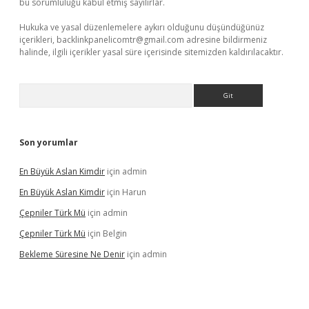
bu sorumluluğu kabul etmiş sayılırlar.
Hukuka ve yasal düzenlemelere aykırı olduğunu düşündüğünüz
içerikleri,
backlinkpanelicomtr@gmail.com
adresine bildirmeniz
halinde, ilgili içerikler yasal süre içerisinde sitemizden kaldırılacaktır.
Arama
Son yorumlar
En Büyük Aslan Kimdir
için
admin
En Büyük Aslan Kimdir
için
Harun
Çepniler Türk Mü
için
admin
Çepniler Türk Mü
için
Belgin
Bekleme Süresine Ne Denir
için
admin