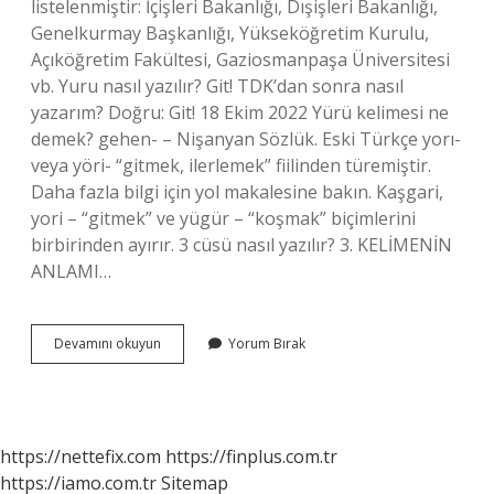
listelenmiştir: İçişleri Bakanlığı, Dışişleri Bakanlığı,
Genelkurmay Başkanlığı, Yükseköğretim Kurulu,
Açıköğretim Fakültesi, Gaziosmanpaşa Üniversitesi
vb. Yuru nasıl yazılır? Git! TDK’dan sonra nasıl
yazarım? Doğru: Git! 18 Ekim 2022 Yürü kelimesi ne
demek? gehen- – Nişanyan Sözlük. Eski Türkçe yorı-
veya yöri- “gitmek, ilerlemek” fiilinden türemiştir.
Daha fazla bilgi için yol makalesine bakın. Kaşgari,
yori – “gitmek” ve yügür – “koşmak” biçimlerini
birbirinden ayırır. 3 cüsü nasıl yazılır? 3. KELİMENİN
ANLAMI…
Yürü
Devamını okuyun
Yorum Bırak
Nasıl
Yazılır
https://nettefix.com
https://finplus.com.tr
https://iamo.com.tr
Sitemap