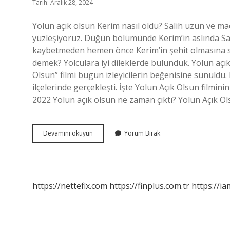
Tarih: Aralık 28, 2024
Yolun açık olsun Kerim nasıl öldü? Salih uzun ve m
yüzleşiyoruz. Düğün bölümünde Kerim’in aslında Sali
kaybetmeden hemen önce Kerim’in şehit olmasına s
demek? Yolculara iyi dileklerde bulunduk. Yolun açı
Olsun” filmi bugün izleyicilerin beğenisine sunuldu. 
ilçelerinde gerçekleşti. İşte Yolun Açık Olsun fil
2022 Yolun açık olsun ne zaman çıktı? Yolun Açık Ol
Yolun
Devamını okuyun
Yorum Bırak
Açık
Olsun
Ne
Anlatıyor
https://nettefix.com
https://finplus.com.tr
https://ia