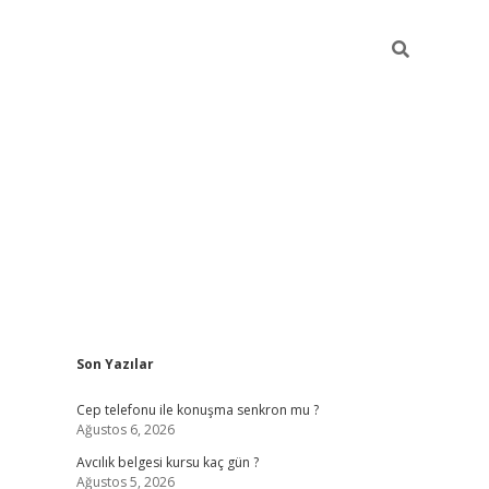
Sidebar
Son Yazılar
betexper güncel giriş
betexpergir.net
Cep telefonu ile konuşma senkron mu ?
Ağustos 6, 2026
Avcılık belgesi kursu kaç gün ?
Ağustos 5, 2026