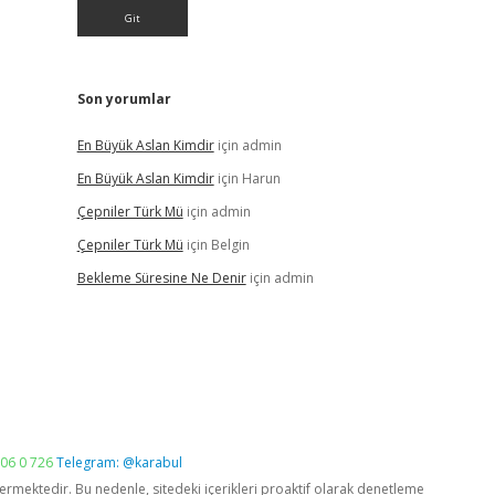
Son yorumlar
En Büyük Aslan Kimdir
için
admin
En Büyük Aslan Kimdir
için
Harun
Çepniler Türk Mü
için
admin
Çepniler Türk Mü
için
Belgin
Bekleme Süresine Ne Denir
için
admin
06 0 726
Telegram: @karabul
vermektedir. Bu nedenle, sitedeki içerikleri proaktif olarak denetleme