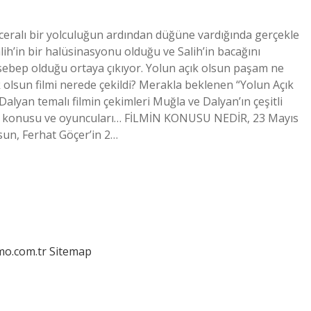
aceralı bir yolculuğun ardından düğüne vardığında gerçekle
h’in bir halüsinasyonu olduğu ve Salih’in bacağını
ebep olduğu ortaya çıkıyor. Yolun açık olsun paşam ne
k olsun filmi nerede çekildi? Merakla beklenen “Yolun Açık
Dalyan temalı filmin çekimleri Muğla ve Dalyan’ın çeşitli
minin konusu ve oyuncuları… FİLMİN KONUSU NEDİR, 23 Mayıs
sun, Ferhat Göçer’in 2…
mo.com.tr
Sitemap