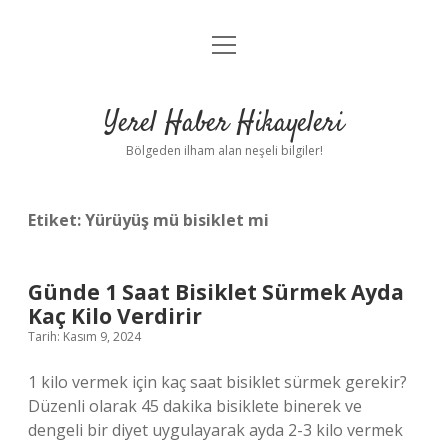
menüyü
Anasayfa
aç
Gizlilik Politikası
Yerel Haber Hikayeleri
Yasal Uyarı
Bölgeden ilham alan neşeli bilgiler!
Hakkımızda
Etiket:
Yürüyüş mü bisiklet mi
Günde 1 Saat Bisiklet Sürmek Ayda
Kaç Kilo Verdirir
Tarih: Kasım 9, 2024
1 kilo vermek için kaç saat bisiklet sürmek gerekir?
Düzenli olarak 45 dakika bisiklete binerek ve
dengeli bir diyet uygulayarak ayda 2-3 kilo vermek