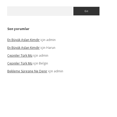
Arama
Son yorumlar
En Büyük Aslan Kimdir
için
admin
En Büyük Aslan Kimdir
için
Harun
Çepniler Türk Mü
için
admin
Çepniler Türk Mü
için
Belgin
Bekleme Süresine Ne Denir
için
admin
gir.net