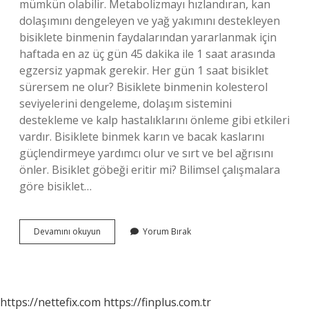
mümkün olabilir. Metabolizmayı hızlandıran, kan
dolaşımını dengeleyen ve yağ yakımını destekleyen
bisiklete binmenin faydalarından yararlanmak için
haftada en az üç gün 45 dakika ile 1 saat arasında
egzersiz yapmak gerekir. Her gün 1 saat bisiklet
sürersem ne olur? Bisiklete binmenin kolesterol
seviyelerini dengeleme, dolaşım sistemini
destekleme ve kalp hastalıklarını önleme gibi etkileri
vardır. Bisiklete binmek karın ve bacak kaslarını
güçlendirmeye yardımcı olur ve sırt ve bel ağrısını
önler. Bisiklet göbeği eritir mi? Bilimsel çalışmalara
göre bisiklet…
Günde
Devamını okuyun
Yorum Bırak
1
Saat
Bisiklet
Sürmek
Ayda
https://nettefix.com
https://finplus.com.tr
Kaç