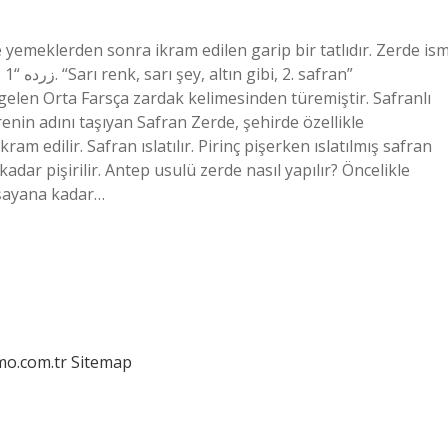
 yemeklerden sonra ikram edilen garip bir tatlıdır. Zerde ism
n”
 gelen Orta Farsça zardak kelimesinden türemiştir. Safranlı
nin adını taşıyan Safran Zerde, şehirde özellikle
m edilir. Safran ıslatılır. Pirinç pişerken ıslatılmış safran
adar pişirilir. Antep usulü zerde nasıl yapılır? Öncelikle
uşayana kadar…
mo.com.tr
Sitemap