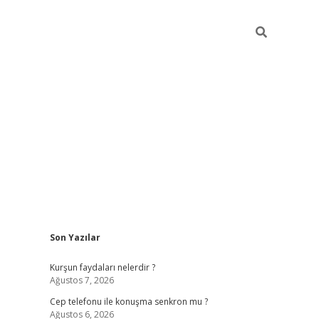
Sidebar
Son Yazılar
betexper güncel giriş
betexpergir.net
Kurşun faydaları nelerdir ?
Ağustos 7, 2026
Cep telefonu ile konuşma senkron mu ?
Ağustos 6, 2026