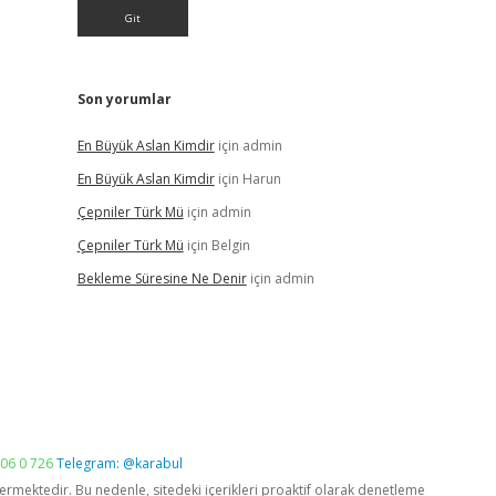
Son yorumlar
En Büyük Aslan Kimdir
için
admin
En Büyük Aslan Kimdir
için
Harun
Çepniler Türk Mü
için
admin
Çepniler Türk Mü
için
Belgin
Bekleme Süresine Ne Denir
için
admin
06 0 726
Telegram: @karabul
vermektedir. Bu nedenle, sitedeki içerikleri proaktif olarak denetleme