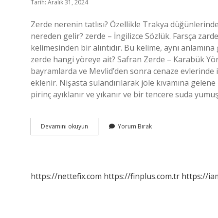
Tarih: Aralık 31, 2024
Zerde nerenin tatlısı? Özellikle Trakya düğünlerinde
nereden gelir? zerde – İngilizce Sözlük. Farsça zarde زرده “1. “Sarı renk, sarı şey, altın gibi, 2. safra
kelimesinden bir alıntıdır. Bu kelime, aynı anlamına
zerde hangi yöreye ait? Safran Zerde – Karabük Yöre
bayramlarda ve Mevlid’den sonra cenaze evlerinde ikra
eklenir. Nişasta sulandırılarak jöle kıvamına gelene k
pirinç ayıklanır ve yıkanır ve bir tencere suda yum
Zerde
Devamını okuyun
Yorum Bırak
Tatlısı
Hangi
Yöreye
Ait
https://nettefix.com
https://finplus.com.tr
https://ia