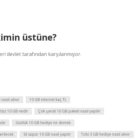
kimin üstüne?
eri devlet tarafından karşılanmıyor.
nasıl alınır
10 GB internet kaç TL
tsiz 10 GB nedir
Çok şanslı 10 GB paketi nasıl yapılır
ılır
Günlük 10 GB hediye ne demek
erilecek
Sil süpür 10 GB nasıl yapılır
Tobi 3 GB hediye nasıl alınır