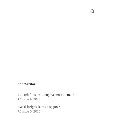
Sidebar
Son Yazılar
betexper
Cep telefonu ile konuşma senkron mu ?
Ağustos 6, 2026
Avcılık belgesi kursu kaç gün ?
Ağustos 5, 2026