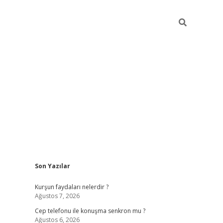
Sidebar
Son Yazılar
betexper güncel giriş
betexpergir.net
Kurşun faydaları nelerdir ?
Ağustos 7, 2026
Cep telefonu ile konuşma senkron mu ?
Ağustos 6, 2026