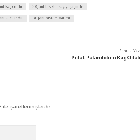
ant kaç cmdir
28 jant bisiklet kaç yaş içindir
ant kaç cmdir
30 jant bisiklet var mı
Sonraki Yaz
Polat Palandöken Kaç Odal
*
ile işaretlenmişlerdir