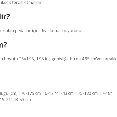
üksek tercih etmelidir.
ir?
r alan pedallar için ideal kenar boyutudur.
cm?
nin boyutu 26×1.95, 1.95 inç genişliği, bu da 4.95 cm’ye karşılık
luğu (cm) 170-175 cm. 16-17 “41-43 cm. 175-180 cm. 17-18”
 19-21” 48-53 cm.