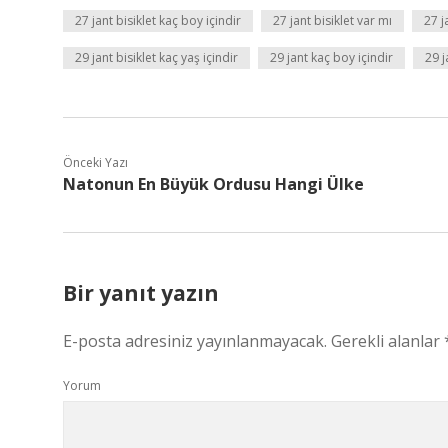
27 jant bisiklet kaç boy içindir
27 jant bisiklet var mı
27 j
29 jant bisiklet kaç yaş içindir
29 jant kaç boy içindir
29 j
Önceki Yazı
Natonun En Büyük Ordusu Hangi Ülke
Bir yanıt yazın
E-posta adresiniz yayınlanmayacak.
Gerekli alanlar
Yorum