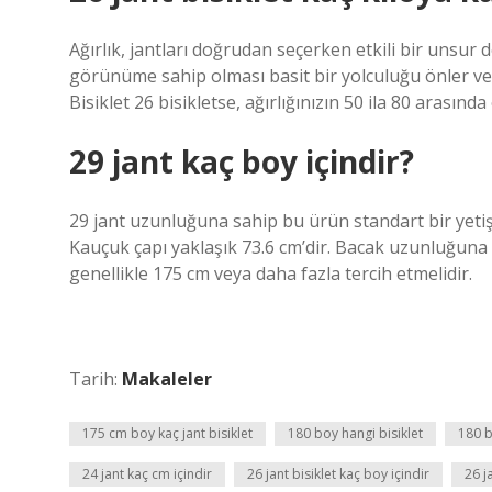
Ağırlık, jantları doğrudan seçerken etkili bir unsur d
görünüme sahip olması basit bir yolculuğu önler ve
Bisiklet 26 bisikletse, ağırlığınızın 50 ila 80 arasında
29 jant kaç boy içindir?
29 jant uzunluğuna sahip bu ürün standart bir yetişk
Kauçuk çapı yaklaşık 73.6 cm’dir. Bacak uzunluğuna ve
genellikle 175 cm veya daha fazla tercih etmelidir.
Tarih:
Makaleler
175 cm boy kaç jant bisiklet
180 boy hangi bisiklet
180 b
24 jant kaç cm içindir
26 jant bisiklet kaç boy içindir
26 j