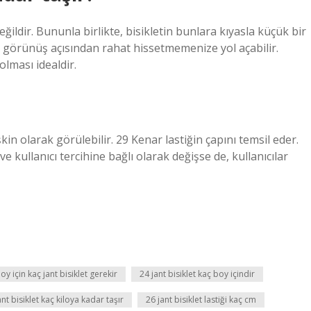
eğildir. Bununla birlikte, bisikletin bunlara kıyasla küçük bir
 görünüş açısından rahat hissetmemenize yol açabilir.
 olması idealdir.
in olarak görülebilir. 29 Kenar lastiğin çapını temsil eder.
 kullanıcı tercihine bağlı olarak değişse de, kullanıcılar
oy için kaç jant bisiklet gerekir
24 jant bisiklet kaç boy içindir
ant bisiklet kaç kiloya kadar taşır
26 jant bisiklet lastiği kaç cm