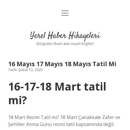
menüyü
Anasayfa
aç
Gizlilik Politikası
Yerel Haber Hikayeleri
Yasal Uyarı
Bölgeden ilham alan neşeli bilgiler!
Hakkımızda
16 Mayıs 17 Mayıs 18 Mayıs Tatil Mi
Tarih: Şubat 13, 2025
16-17-18 Mart tatil
mi?
18 Mart Resmi Tatil mi? 18 Mart Çanakkale Zafer ve
Şehitler Anma Günü resmi tatil kapsamında değil.