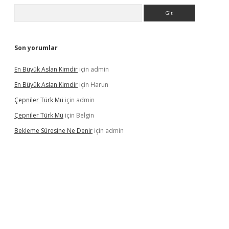
Arama
Son yorumlar
En Büyük Aslan Kimdir
için
admin
En Büyük Aslan Kimdir
için
Harun
Çepniler Türk Mü
için
admin
Çepniler Türk Mü
için
Belgin
Bekleme Süresine Ne Denir
için
admin
xper güncel giriş
betexpergir.net