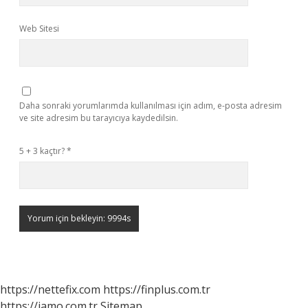
Web Sitesi
Daha sonraki yorumlarımda kullanılması için adım, e-posta adresim
ve site adresim bu tarayıcıya kaydedilsin.
5 + 3 kaçtır?
*
https://nettefix.com
https://finplus.com.tr
https://iamo.com.tr
Sitemap