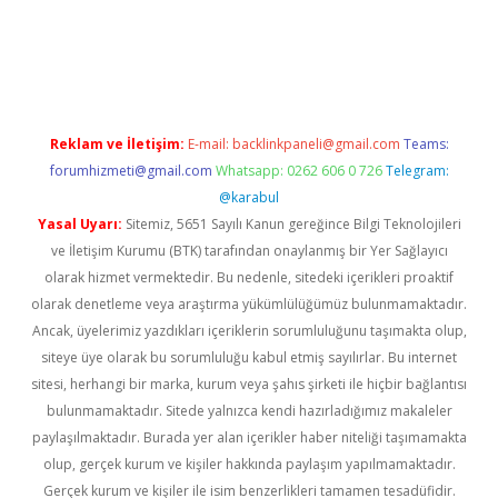
xper güncel giriş
betexpergir.net
Reklam ve İletişim:
E-mail:
backlinkpaneli@gmail.com
Teams:
forumhizmeti@gmail.com
Whatsapp: 0262 606 0 726
Telegram:
@karabul
Yasal Uyarı:
Sitemiz, 5651 Sayılı Kanun gereğince Bilgi Teknolojileri
ve İletişim Kurumu (BTK) tarafından onaylanmış bir Yer Sağlayıcı
olarak hizmet vermektedir. Bu nedenle, sitedeki içerikleri proaktif
olarak denetleme veya araştırma yükümlülüğümüz bulunmamaktadır.
Ancak, üyelerimiz yazdıkları içeriklerin sorumluluğunu taşımakta olup,
siteye üye olarak bu sorumluluğu kabul etmiş sayılırlar. Bu internet
sitesi, herhangi bir marka, kurum veya şahıs şirketi ile hiçbir bağlantısı
bulunmamaktadır. Sitede yalnızca kendi hazırladığımız makaleler
paylaşılmaktadır. Burada yer alan içerikler haber niteliği taşımamakta
olup, gerçek kurum ve kişiler hakkında paylaşım yapılmamaktadır.
Gerçek kurum ve kişiler ile isim benzerlikleri tamamen tesadüfidir.