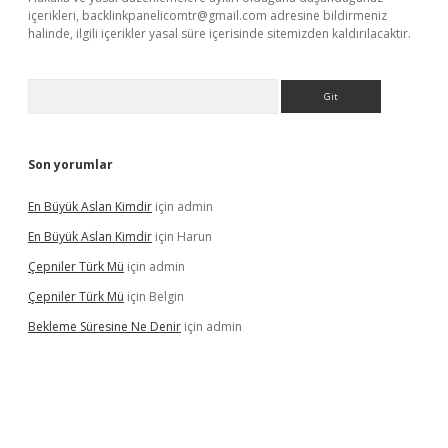
içerikleri,
backlinkpanelicomtr@gmail.com
adresine bildirmeniz
halinde, ilgili içerikler yasal süre içerisinde sitemizden kaldırılacaktır.
Arama
Son yorumlar
En Büyük Aslan Kimdir
için
admin
En Büyük Aslan Kimdir
için
Harun
Çepniler Türk Mü
için
admin
Çepniler Türk Mü
için
Belgin
Bekleme Süresine Ne Denir
için
admin