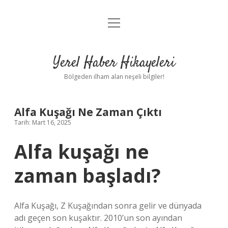
menüyü
Anasayfa
aç
Gizlilik Politikası
Yerel Haber Hikayeleri
Yasal Uyarı
Bölgeden ilham alan neşeli bilgiler!
Hakkımızda
Alfa Kuşağı Ne Zaman Çıktı
Tarih: Mart 16, 2025
Alfa kuşağı ne
zaman başladı?
Alfa Kuşağı, Z Kuşağından sonra gelir ve dünyada
adı geçen son kuşaktır. 2010’un son ayından