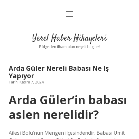
menüyü
Anasayfa
aç
Gizlilik Politikası
Yerel Haber Hikayeleri
Yasal Uyarı
Bölgeden ilham alan neşeli bilgiler!
Hakkımızda
Arda Güler Nereli Babası Ne Iş
Yapıyor
Tarih: Kasım 7, 2024
Arda Güler’in babası
aslen nerelidir?
Ailesi Bolu’nun Mengen ilçesindendir. Babası Ümit