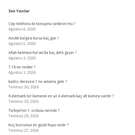
Sidebar
Son Yazılar
Cep telefonu ile konuşma senkron mu ?
Ağustos 6, 2026
Avcılık belgesi kursu kaç gün ?
Ağustos 5, 2026
Allah kelimesi Kur’an’da kaç defa geçer ?
Ağustos 3, 2026
7.18 ne renktir ?
Ağustos 3, 2026
kadro derecesi 1 ne anlama gelir ?
Temmuz 30, 2026
6 elemanlı bir kümenin en az 4 elemanlı kaç alt kümesi vardır ?
Temmuz 30, 2026
Türkiye’nin 1. ordusu nerede ?
Temmuz 29, 2026
Koç burcunun en güzel huyu nedir ?
Temmuz 27, 2026