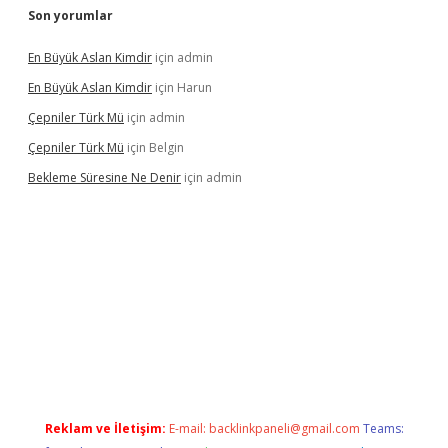
Son yorumlar
En Büyük Aslan Kimdir
için
admin
En Büyük Aslan Kimdir
için
Harun
Çepniler Türk Mü
için
admin
Çepniler Türk Mü
için
Belgin
Bekleme Süresine Ne Denir
için
admin
etexper güncel giriş
betexpergir.net
Reklam ve İletişim:
E-mail:
backlinkpaneli@gmail.com
Teams: