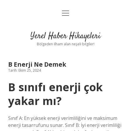
menüyü
Anasayfa
aç
Gizlilik Politikası
Yerel Haber Hikayeleri
Yasal Uyarı
Bölgeden ilham alan neşeli bilgiler!
Hakkımızda
B Enerji Ne Demek
Tarih: Ekim 25, 2024
B sınıfı enerji çok
yakar mı?
Sınıf A: En yüksek enerji verimliliğini ve maksimum
enerji tasarrufunu sunar. Sınıf B: İyi enerji verimliliği