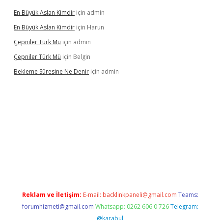
En Büyük Aslan Kimdir
için
admin
En Büyük Aslan Kimdir
için
Harun
Çepniler Türk Mü
için
admin
Çepniler Türk Mü
için
Belgin
Bekleme Süresine Ne Denir
için
admin
xper güncel giriş
betexpergir.net
Reklam ve İletişim:
E-mail:
backlinkpaneli@gmail.com
Teams:
forumhizmeti@gmail.com
Whatsapp: 0262 606 0 726
Telegram:
@karabul