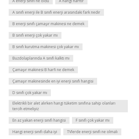
A enerji sınıfı ne oldu
A hangi harftir
A sınıfı enerji ile B sınıfı enerji arasındaki fark nedir
B enerji sınıfı çamaşır makinesi ne demek
B sınıfı enerji çok yakar mı
B sınıfı kurutma makinesi çok yakar mı
Buzdolaplarında A sınıfı kalktı mı
Çamaşır makinesi B harfi ne demek
Çamaşır makinesinde en iyi enerji sınıfı hangisi
D sınıfı çok yakar mı
Elektrikli bir alet alırken hangi tüketim sınıfına sahip olanları
tercih etmeliyiz
En az yakan enerji sınıfı hangisi
F sınıfı çok yakar mı
Hangi enerji sınıfı daha iyi
TVlerde enerji sınıfı ne olmalı