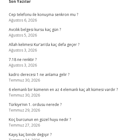
Sidebar
Son Yazılar
Cep telefonu ile konuşma senkron mu ?
Ağustos 6, 2026
Avcılık belgesi kursu kaç gün ?
Ağustos 5, 2026
Allah kelimesi Kur’an’da kaç defa geçer ?
Ağustos 3, 2026
7.18 ne renktir ?
Ağustos 3, 2026
kadro derecesi 1 ne anlama gelir ?
Temmuz 30, 2026
6 elemanlı bir kümenin en az 4 elemanlı kaç alt kümesi vardır ?
Temmuz 30, 2026
Türkiye’nin 1. ordusu nerede ?
Temmuz 29, 2026
Koç burcunun en güzel huyu nedir ?
Temmuz 27, 2026
Kayış kaç binde değişir ?