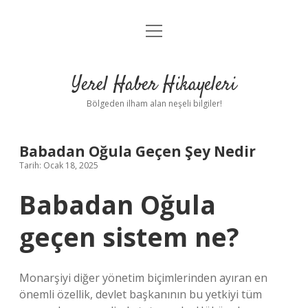
menüyü
Anasayfa
aç
Gizlilik Politikası
Yerel Haber Hikayeleri
Yasal Uyarı
Bölgeden ilham alan neşeli bilgiler!
Hakkımızda
Babadan Oğula Geçen Şey Nedir
Tarih: Ocak 18, 2025
Babadan Oğula
geçen sistem ne?
Monarşiyi diğer yönetim biçimlerinden ayıran en
önemli özellik, devlet başkanının bu yetkiyi tüm