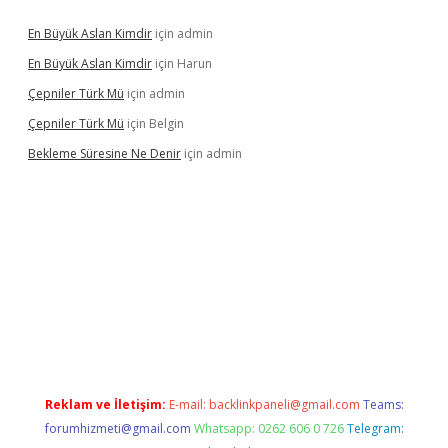
En Büyük Aslan Kimdir
için
admin
En Büyük Aslan Kimdir
için
Harun
Çepniler Türk Mü
için
admin
Çepniler Türk Mü
için
Belgin
Bekleme Süresine Ne Denir
için
admin
exper güncel giriş
betexpergir.net
Reklam ve İletişim:
E-mail:
backlinkpaneli@gmail.com
Teams:
forumhizmeti@gmail.com
Whatsapp: 0262 606 0 726
Telegram: