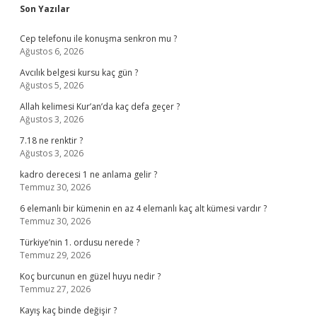
Sidebar
Son Yazılar
Cep telefonu ile konuşma senkron mu ?
Ağustos 6, 2026
Avcılık belgesi kursu kaç gün ?
Ağustos 5, 2026
Allah kelimesi Kur’an’da kaç defa geçer ?
Ağustos 3, 2026
7.18 ne renktir ?
Ağustos 3, 2026
kadro derecesi 1 ne anlama gelir ?
Temmuz 30, 2026
6 elemanlı bir kümenin en az 4 elemanlı kaç alt kümesi vardır ?
Temmuz 30, 2026
Türkiye’nin 1. ordusu nerede ?
Temmuz 29, 2026
Koç burcunun en güzel huyu nedir ?
Temmuz 27, 2026
Kayış kaç binde değişir ?