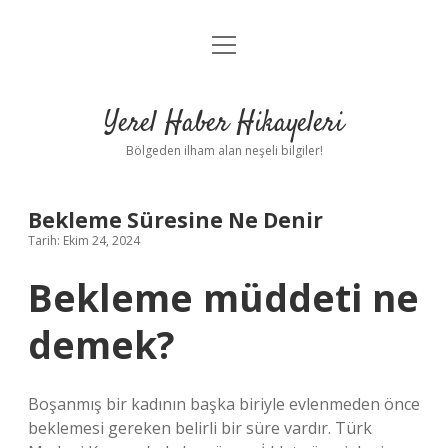
menüyü
Anasayfa
aç
Gizlilik Politikası
Yerel Haber Hikayeleri
Yasal Uyarı
Bölgeden ilham alan neşeli bilgiler!
Hakkımızda
Bekleme Süresine Ne Denir
Tarih: Ekim 24, 2024
Bekleme müddeti ne
demek?
Boşanmış bir kadının başka biriyle evlenmeden önce
beklemesi gereken belirli bir süre vardır. Türk