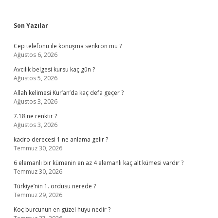
Sidebar
Son Yazılar
Cep telefonu ile konuşma senkron mu ?
Ağustos 6, 2026
Avcılık belgesi kursu kaç gün ?
Ağustos 5, 2026
Allah kelimesi Kur’an’da kaç defa geçer ?
Ağustos 3, 2026
7.18 ne renktir ?
Ağustos 3, 2026
kadro derecesi 1 ne anlama gelir ?
Temmuz 30, 2026
6 elemanlı bir kümenin en az 4 elemanlı kaç alt kümesi vardır ?
Temmuz 30, 2026
Türkiye’nin 1. ordusu nerede ?
Temmuz 29, 2026
Koç burcunun en güzel huyu nedir ?