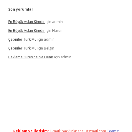
Son yorumlar
En Büyük Aslan Kimdir
için
admin
En Büyük Aslan Kimdir
için
Harun
Çepniler Türk Mü
için
admin
Çepniler Türk Mü
için
Belgin
Bekleme Süresine Ne Denir
için
admin
er güncel giriş
betexpergir.net
Reklam ve İletişim:
E-mail:
backlinkpaneli@gmail.com
Teams: