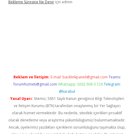
Bekleme Süresine Ne Denir
için
admin
texper güncel giriş
betexpergir.net
Reklam ve İletişim:
E-mail:
backlinkpaneli@gmail.com
Teams:
forumhizmeti@gmail.com
Whatsapp: 0262 606 0 726
Telegram:
@karabul
Yasal Uyarı:
Sitemiz, 5651 Sayılı Kanun gereğince Bilgi Teknolojileri
ve İletişim Kurumu (BTK) tarafından onaylanmış bir Yer Sağlayıcı
olarak hizmet vermektedir. Bu nedenle, sitedeki içerikleri proaktif
olarak denetleme veya araştırma yükümlülüğümüz bulunmamaktadır.
Ancak, üyelerimiz yazdıkları içeriklerin sorumluluğunu taşımakta olup,