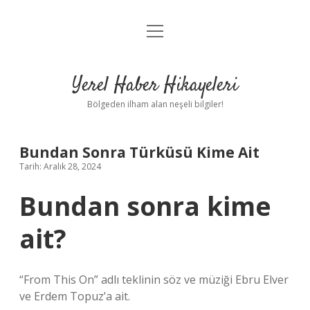
menüyü
Anasayfa
aç
Gizlilik Politikası
Yerel Haber Hikayeleri
Yasal Uyarı
Bölgeden ilham alan neşeli bilgiler!
Hakkımızda
Bundan Sonra Türküsü Kime Ait
Tarih: Aralık 28, 2024
Bundan sonra kime
ait?
“From This On” adlı teklinin söz ve müziği Ebru Elver
ve Erdem Topuz’a ait.