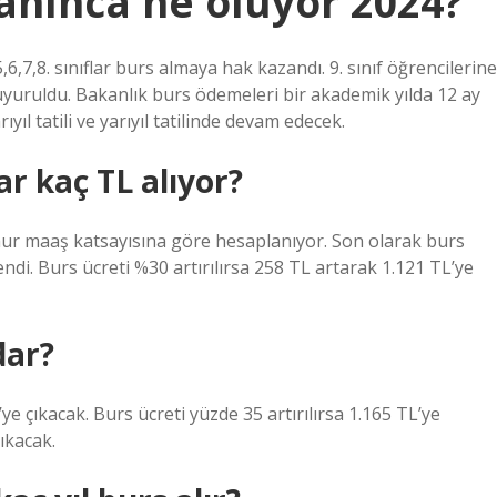
anınca ne oluyor 2024?
6,7,8. sınıflar burs almaya hak kazandı. 9. sınıf öğrencilerine
 duyuruldu. Bakanlık burs ödemeleri bir akademik yılda 12 ay
ıl tatili ve yarıyıl tatilinde devam edecek.
r kaç TL alıyor?
ur maaş katsayısına göre hesaplanıyor. Son olarak burs
di. Burs ücreti %30 artırılırsa 258 TL artarak 1.121 TL’ye
dar?
’ye çıkacak. Burs ücreti yüzde 35 artırılırsa 1.165 TL’ye
çıkacak.