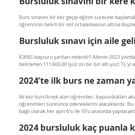
Bursluluk sınavını bir kere
Burs sınavını bir kez geçip eğitim sürecine başlamak 
öğrencinin belirli bir not ortalamasının altına düş
Bursluluk sınavı için aile ge
İOKBS başvuru şartları nelerdir? Ailenin 2023 yılında 
belirlenen 111.600,00 (yüz on bir bin altı yüz) TL’y
2024’te ilk burs ne zaman y
İlk kez burs/kredi alan öğrenciler, başvurdukları a
öğrenimleri süresince ödeneklerini alacaklardır. Bu
bağlı olarak her ayın 6’sı ile 10’u arasında yapılacakt
2024 bursluluk kaç puanla k