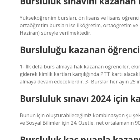
Bursluluk sınavını kazanan k
Yükseköğrenim bursları, ön lisans ve lisans öğrencil
ortaöğretim bursları ise ilköğretim, ortaöğretim ve l
Haziran) süreyle verilmektedir.
Bursluluğu kazanan öğrenci
1- İlk defa burs almaya hak kazanan öğrenciler, ekim 
giderek kimlik kartları karşılığında PTT kartı alacak
almaya devam edeceklerdir. 3- Burslar her ayın 25’in
Bursluluk sınavı 2024 için k
Bunun için oluşturabileceğimiz kombinasyon şu şekild
ve Sosyal Bilimler için 24. Özetle, net ortalamanın 9
Bursluluk kaç puanla kazanı