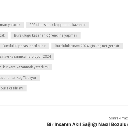
aman yatacak
2024 bursluluk kaç puanla kazanılır
cak
Bursluluğu kazanan öğrenci ne yapmalı
Bursluluk parası nasıl alınır
Bursluluk sınavı 2024 için kaç net gerekir
 sınavı kazanınca ne oluyor 2024
nı bir kere kazanmak yeterli mi
kazananlar kaç TL alıyor
e burs kesilir mi
Sonraki Yaz
Bir Insanın Akıl Sağlığı Nasıl Bozulu