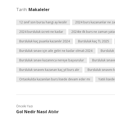
Tarih:
Makaleler
12 sınıf son bursu hangi ay kesilir
2024 burs kazananlar ne z
2024 bursluluk ücreti ne kadar
2024te ilk burs ne zaman yata
Bursluluk kaç puanla kazanılır 2024
Bursluluk kaç TL 2025
Bursluluk sınavı için aile geliri ne kadar olmalı 2024
Bursluluk
Bursluluk sınavı kazanınca nereye başvurulur
Bursluluk sınavı
Bursluluk sınavını kazanan kaç yıl burs alır
Bursluluk sınavını 
Ortaokulda kazanılan burs lisede devam eder mi
Yatılı lised
Önceki Yazı
Gol Nedir Nasıl Atılır