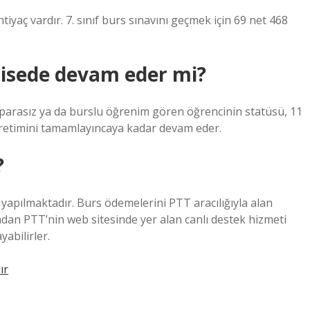
tiyaç vardır. 7. sınıf burs sınavını geçmek için 69 net 468
lisede devam eder mi?
parasız ya da burslu öğrenim gören öğrencinin statüsü, 11
ğretimini tamamlayıncaya kadar devam eder.
?
yapılmaktadır. Burs ödemelerini PTT aracılığıyla alan
ından PTT’nin web sitesinde yer alan canlı destek hizmeti
abilirler.
ır