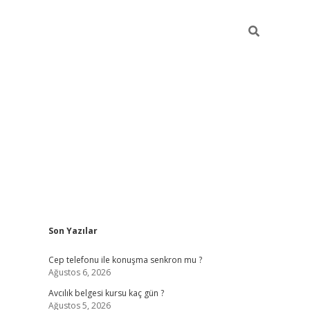
Sidebar
Son Yazılar
betexper güncel giriş
betexpergir.net
Cep telefonu ile konuşma senkron mu ?
Ağustos 6, 2026
Avcılık belgesi kursu kaç gün ?
Ağustos 5, 2026