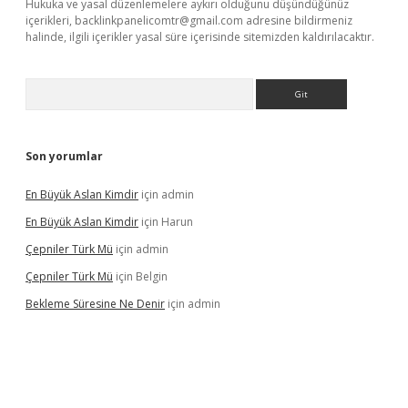
Hukuka ve yasal düzenlemelere aykırı olduğunu düşündüğünüz
içerikleri,
backlinkpanelicomtr@gmail.com
adresine bildirmeniz
halinde, ilgili içerikler yasal süre içerisinde sitemizden kaldırılacaktır.
Arama
Son yorumlar
En Büyük Aslan Kimdir
için
admin
En Büyük Aslan Kimdir
için
Harun
Çepniler Türk Mü
için
admin
Çepniler Türk Mü
için
Belgin
Bekleme Süresine Ne Denir
için
admin