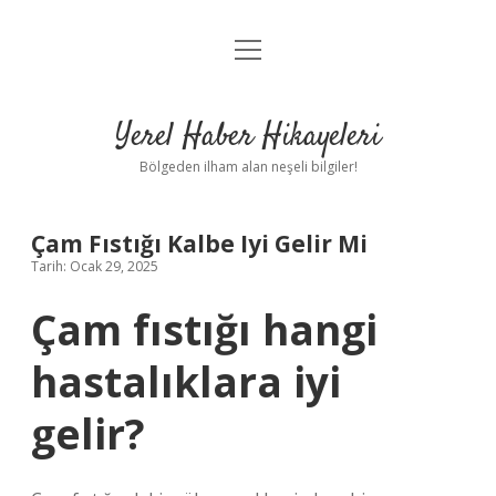
menüyü
Anasayfa
aç
Gizlilik Politikası
Yerel Haber Hikayeleri
Yasal Uyarı
Bölgeden ilham alan neşeli bilgiler!
Hakkımızda
Çam Fıstığı Kalbe Iyi Gelir Mi
Tarih: Ocak 29, 2025
Çam fıstığı hangi
hastalıklara iyi
gelir?