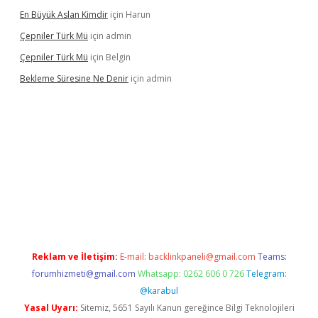
En Büyük Aslan Kimdir
için
Harun
Çepniler Türk Mü
için
admin
Çepniler Türk Mü
için
Belgin
Bekleme Süresine Ne Denir
için
admin
exper güncel giriş
betexpergir.net
Reklam ve İletişim:
E-mail:
backlinkpaneli@gmail.com
Teams:
forumhizmeti@gmail.com
Whatsapp: 0262 606 0 726
Telegram:
@karabul
Yasal Uyarı:
Sitemiz, 5651 Sayılı Kanun gereğince Bilgi Teknolojileri