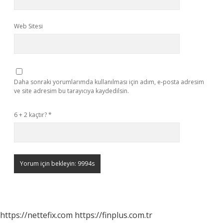
Web Sitesi
Daha sonraki yorumlarımda kullanılması için adım, e-posta adresim
ve site adresim bu tarayıcıya kaydedilsin.
6 + 2 kaçtır?
*
https://nettefix.com
https://finplus.com.tr