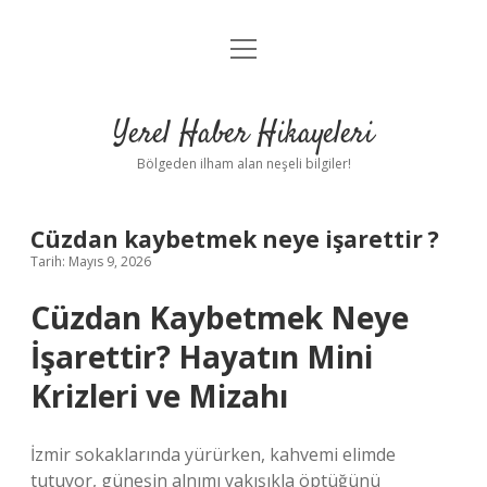
menüyü
Anasayfa
aç
Gizlilik Politikası
Yerel Haber Hikayeleri
Yasal Uyarı
Bölgeden ilham alan neşeli bilgiler!
Hakkımızda
Cüzdan kaybetmek neye işarettir ?
Tarih: Mayıs 9, 2026
Cüzdan Kaybetmek Neye
İşarettir? Hayatın Mini
Krizleri ve Mizahı
İzmir sokaklarında yürürken, kahvemi elimde
tutuyor, güneşin alnımı yakışıkla öptüğünü