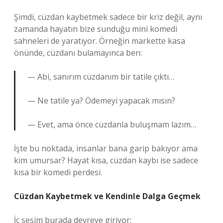
Şimdi, cüzdan kaybetmek sadece bir kriz değil, aynı
zamanda hayatın bize sunduğu mini komedi
sahneleri de yaratıyor. Örneğin markette kasa
önünde, cüzdanı bulamayınca ben:
— Abi, sanırım cüzdanım bir tatile çıktı…
— Ne tatile ya? Ödemeyi yapacak mısın?
— Evet, ama önce cüzdanla buluşmam lazım…
İşte bu noktada, insanlar bana garip bakıyor ama
kim umursar? Hayat kısa, cüzdan kaybı ise sadece
kısa bir komedi perdesi.
Cüzdan Kaybetmek ve Kendinle Dalga Geçmek
İç sesim burada devreye giriyor: