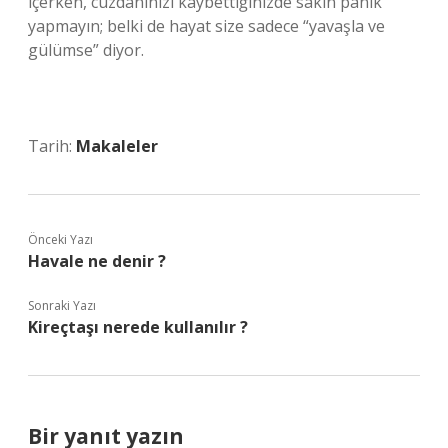
içerken, cüzdanınızı kaybettiğinizde sakın panik
yapmayın; belki de hayat size sadece “yavaşla ve
gülümse” diyor.
Tarih:
Makaleler
Önceki Yazı
Havale ne denir ?
Sonraki Yazı
Kireçtaşı nerede kullanılır ?
Bir yanıt yazın