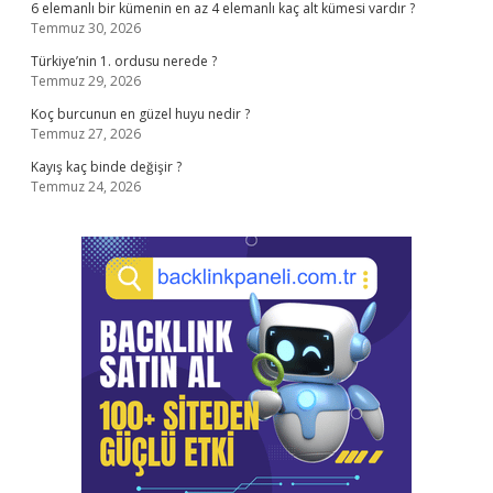
6 elemanlı bir kümenin en az 4 elemanlı kaç alt kümesi vardır ?
Temmuz 30, 2026
Türkiye’nin 1. ordusu nerede ?
Temmuz 29, 2026
Koç burcunun en güzel huyu nedir ?
Temmuz 27, 2026
Kayış kaç binde değişir ?
Temmuz 24, 2026