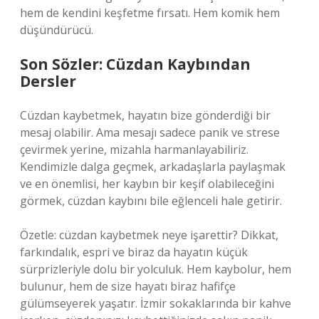
hem de kendini keşfetme fırsatı. Hem komik hem
düşündürücü.
Son Sözler: Cüzdan Kaybından
Dersler
Cüzdan kaybetmek, hayatın bize gönderdiği bir
mesaj olabilir. Ama mesajı sadece panik ve strese
çevirmek yerine, mizahla harmanlayabiliriz.
Kendimizle dalga geçmek, arkadaşlarla paylaşmak
ve en önemlisi, her kaybın bir keşif olabileceğini
görmek, cüzdan kaybını bile eğlenceli hale getirir.
Özetle: cüzdan kaybetmek neye işarettir? Dikkat,
farkındalık, espri ve biraz da hayatın küçük
sürprizleriyle dolu bir yolculuk. Hem kaybolur, hem
bulunur, hem de size hayatı biraz hafifçe
gülümseyerek yaşatır. İzmir sokaklarında bir kahve