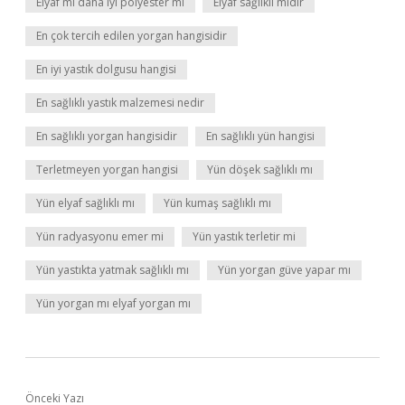
Elyaf mı daha iyi polyester mi
Elyaf sağlıklı mıdır
En çok tercih edilen yorgan hangisidir
En iyi yastık dolgusu hangisi
En sağlıklı yastık malzemesi nedir
En sağlıklı yorgan hangisidir
En sağlıklı yün hangisi
Terletmeyen yorgan hangisi
Yün döşek sağlıklı mı
Yün elyaf sağlıklı mı
Yün kumaş sağlıklı mı
Yün radyasyonu emer mi
Yün yastık terletir mi
Yün yastıkta yatmak sağlıklı mı
Yün yorgan güve yapar mı
Yün yorgan mı elyaf yorgan mı
Önceki Yazı