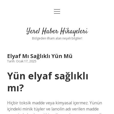
menüyü
Anasayfa
aç
Gizlilik Politikası
Yerel Haber Hikayeleri
Yasal Uyarı
Bölgeden ilham alan neşeli bilgiler!
Hakkımızda
Elyaf Mı Sağlıklı Yün Mü
Tarih: Ocak 17, 2025
Yün elyaf sağlıklı
mı?
Hiçbir toksik madde veya kimyasal içermez. Yünün
içindeki minik tüyler ve lanolin adı verilen madde