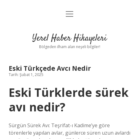
menüyü
Anasayfa
aç
Gizlilik Politikası
Yerel Haber Hikayeleri
Yasal Uyarı
Bölgeden ilham alan neşeli bilgiler!
Hakkımızda
Eski Türkçede Avcı Nedir
Tarih: Şubat 1, 2025
Eski Türklerde sürek
avı nedir?
Sürgün Sürek Avı: Teşrifat-ı Kadime’ye göre
törenlerle yapılan avlar, günlerce süren uzun avlardı