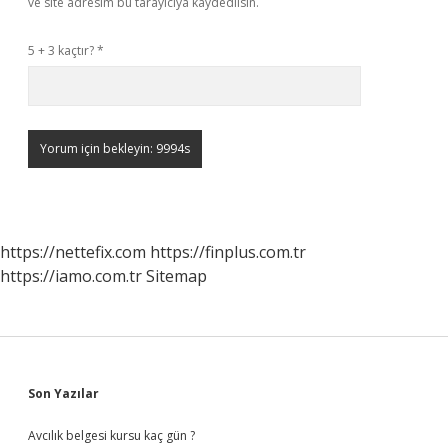
ve site adresim bu tarayıcıya kaydedilsin.
5 + 3 kaçtır?
*
https://nettefix.com
https://finplus.com.tr
https://iamo.com.tr
Sitemap
Sidebar
Son Yazılar
Avcılık belgesi kursu kaç gün ?