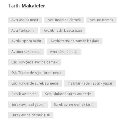
Tarih:
Makaleler
Avcı asalak nedir
Avcı insan ne demek
Avcı ne demek
Avcı Türkçe mi
Avcılık nedir kısaca özet
Avcılık sporu nedir
Avcılık tarihi ne zaman başladı
Avcının kökü nedir
Avın hükmü nedir
Eski Türkçede avcı ne demek
Eski Türklerde sığır töreni nedir
Eski Türklerde sürek avı nedir
İnsanlar neden avcılık yapar
Pirsch avı nedir
Selçuklularda sürek avı nedir
Sürek avı nasıl yapılır
Sürek avı ne demek tarih
Sürek avı ne demek TDK