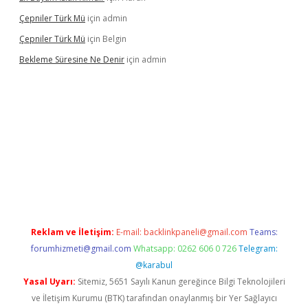
Çepniler Türk Mü
için
admin
Çepniler Türk Mü
için
Belgin
Bekleme Süresine Ne Denir
için
admin
exper güncel giriş
betexpergir.net
Reklam ve İletişim:
E-mail:
backlinkpaneli@gmail.com
Teams:
forumhizmeti@gmail.com
Whatsapp: 0262 606 0 726
Telegram:
@karabul
Yasal Uyarı:
Sitemiz, 5651 Sayılı Kanun gereğince Bilgi Teknolojileri
ve İletişim Kurumu (BTK) tarafından onaylanmış bir Yer Sağlayıcı