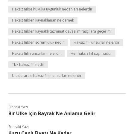
Haksız fiilde hukuka uygunluk nedenleri nelerdir
Haksız fiilden kaynaklanan ne demek
Haksız fiilden kaynaklı tazminat davası mirasçılara geçer mi
Haksız fiilden sorumluluk nedir
Haksız fiili unsurlar nelerdir
Haksız fiilin unsurları nelerdir
Her haksız fiil suç mudur
Tbk haksız fiil nedir
Uluslararası haksız fiilin unsurları nelerdir
Önceki Yazı
Bir Ülke Için Bayrak Ne Anlama Gelir
Sonraki Yazı
Kuzu Canlı Fiyatı Ne Kadar