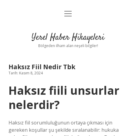
menüyü
Anasayfa
aç
Gizlilik Politikası
Yerel Haber Hikayeleri
Yasal Uyarı
Bölgeden ilham alan neşeli bilgiler!
Hakkımızda
Haksız Fiil Nedir Tbk
Tarih: Kasım 8, 2024
Haksız fiili unsurlar
nelerdir?
Haksız fiil sorumluluğunun ortaya çıkması için
gereken koşullar şu şekilde sıralanabilir: hukuka