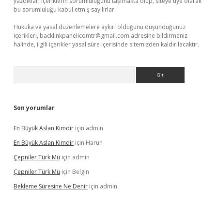
yazdıkları içeriklerin sorumluluğunu taşımakta olup, siteye üye olarak
bu sorumluluğu kabul etmiş sayılırlar.
Hukuka ve yasal düzenlemelere aykırı olduğunu düşündüğünüz
içerikleri,
backlinkpanelicomtr@gmail.com
adresine bildirmeniz
halinde, ilgili içerikler yasal süre içerisinde sitemizden kaldırılacaktır.
Arama
Son yorumlar
En Büyük Aslan Kimdir
için
admin
En Büyük Aslan Kimdir
için
Harun
Çepniler Türk Mü
için
admin
Çepniler Türk Mü
için
Belgin
Bekleme Süresine Ne Denir
için
admin