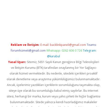
er güncel giriş
betexpergir.net
Reklam ve İletişim:
E-mail:
backlinkpaneli@gmail.com
Teams:
forumhizmeti@gmail.com
Whatsapp: 0262 606 0 726
Telegram:
@karabul
Yasal Uyarı:
Sitemiz, 5651 Sayılı Kanun gereğince Bilgi Teknolojileri
ve İletişim Kurumu (BTK) tarafından onaylanmış bir Yer Sağlayıcı
olarak hizmet vermektedir. Bu nedenle, sitedeki içerikleri proaktif
olarak denetleme veya araştırma yükümlülüğümüz bulunmamaktadır.
Ancak, üyelerimiz yazdıkları içeriklerin sorumluluğunu taşımakta olup,
siteye üye olarak bu sorumluluğu kabul etmiş sayılırlar. Bu internet
sitesi, herhangi bir marka, kurum veya şahıs şirketi ile hiçbir bağlantısı
bulunmamaktadır. Sitede yalnızca kendi hazırladığımız makaleler