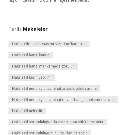
ilişkin çeşitli hükümler içermektedir.
Tarih:
Makaleler
Haksiz fiilde zamanaşımı süresi ne kadardır
Haksız fiil hangi kanun
Haksız fiil hangi mahkemede görülür
Haksız fiil kesin yetki mi
Haksız fiil nedeniyle tazminat arabuluculuk şart mı
Haksız fiil nedeniyle tazminat davası hangi mahkemede açılır
Haksız fiil nelerdir
Haksız fiil sorumluluğunda zararı ispat yükü kime aittir
Haksız fiil sorumluluğunun unsurları nelerdir