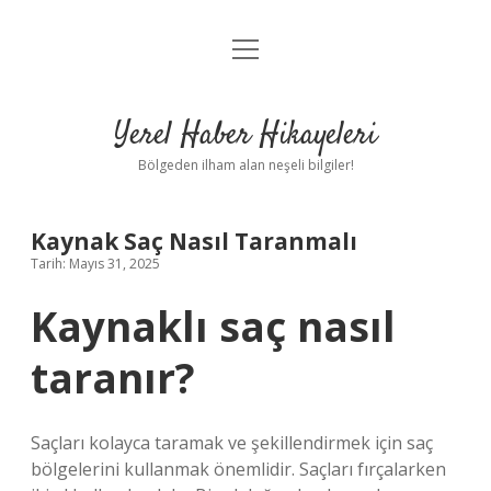
menüyü
Anasayfa
aç
Gizlilik Politikası
Yerel Haber Hikayeleri
Yasal Uyarı
Bölgeden ilham alan neşeli bilgiler!
Hakkımızda
Kaynak Saç Nasıl Taranmalı
Tarih: Mayıs 31, 2025
Kaynaklı saç nasıl
taranır?
Saçları kolayca taramak ve şekillendirmek için saç
bölgelerini kullanmak önemlidir. Saçları fırçalarken