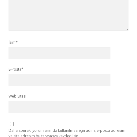
İsim*
E-Posta*
Web Sitesi
Daha sonraki yorumlarımda kullanılması için adım, e-posta adresim
ve site adresim bu tarayıcıya kaydedilsin.