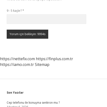
9 - 5 kaçtır?
*
https://nettefix.com
https://finplus.com.tr
https://iamo.com.tr
Sitemap
Sidebar
Son Yazılar
Cep telefonu ile konuşma senkron mu ?
Ağustos 6, 2026