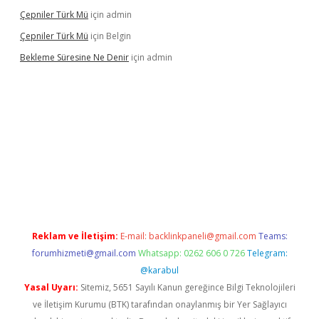
Çepniler Türk Mü
için
admin
Çepniler Türk Mü
için
Belgin
Bekleme Süresine Ne Denir
için
admin
etexper güncel giriş
betexpergir.net
Reklam ve İletişim:
E-mail:
backlinkpaneli@gmail.com
Teams:
forumhizmeti@gmail.com
Whatsapp: 0262 606 0 726
Telegram:
@karabul
Yasal Uyarı:
Sitemiz, 5651 Sayılı Kanun gereğince Bilgi Teknolojileri
ve İletişim Kurumu (BTK) tarafından onaylanmış bir Yer Sağlayıcı