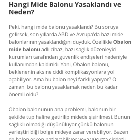
Hangi Mide Balonu Yasaklandı ve
Neden?
Peki, hangi mide balonu yasaklandı? Bu soruya
gelirsek, son yıllarda ABD ve Avrupa’da bazı mide
balonlarının yasaklandığını duyduk. Özellikle
Obalon
mide balonu
adlı cihaz, bazı sağlık düzenleyici
kurumları tarafından güvenlik endişeleri nedeniyle
kullanımdan kaldırıldı. Yani, Obalon balonu,
beklenenin aksine ciddi komplikasyonlara yol
açabiliyor. Ama bu balon neyi farklı yapıyor? O
zaman, bu balonu yasaklamak neden bu kadar
önemli oldu?
Obalon balonunun ana problemi, balonun bir
şekilde tüp haline getirilip midede şişirilmesi. Bunun
sağlıklı olmadığı düşünülüyor çünkü balonun
yerleştirildiği bölge mideye zarar verebiliyor. Bazen
de balon erken patlayabiliyor veya vücutta şiddetli