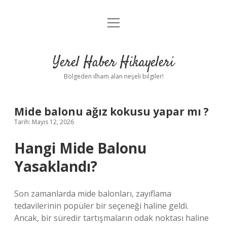
menüyü
Anasayfa
aç
Gizlilik Politikası
Yerel Haber Hikayeleri
Yasal Uyarı
Bölgeden ilham alan neşeli bilgiler!
Hakkımızda
Mide balonu ağız kokusu yapar mı ?
Tarih: Mayıs 12, 2026
Hangi Mide Balonu
Yasaklandı?
Son zamanlarda mide balonları, zayıflama
tedavilerinin popüler bir seçeneği haline geldi.
Ancak, bir süredir tartışmaların odak noktası haline