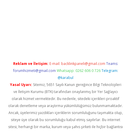
etexper güncel giriş
betexpergir.net
Reklam ve İletişim:
E-mail:
backlinkpaneli@gmail.com
Teams:
forumhizmeti@gmail.com
Whatsapp: 0262 606 0 726
Telegram:
@karabul
Yasal Uyarı:
Sitemiz, 5651 Sayılı Kanun gereğince Bilgi Teknolojileri
ve İletişim Kurumu (BTK) tarafından onaylanmış bir Yer Sağlayıcı
olarak hizmet vermektedir. Bu nedenle, sitedeki içerikleri proaktif
olarak denetleme veya araştırma yükümlülüğümüz bulunmamaktadır.
Ancak, üyelerimiz yazdıkları içeriklerin sorumluluğunu taşımakta olup,
siteye üye olarak bu sorumluluğu kabul etmiş sayılırlar. Bu internet
sitesi, herhangi bir marka, kurum veya şahıs şirketi ile hiçbir bağlantısı