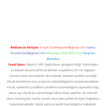
xper güncel giriş
betexpergir.net
Reklam ve İletişim:
E-mail:
backlinkpaneli@gmail.com
Teams:
forumhizmeti@gmail.com
Whatsapp: 0262 606 0 726
Telegram:
@karabul
Yasal Uyarı:
Sitemiz, 5651 Sayılı Kanun gereğince Bilgi Teknolojileri
ve İletişim Kurumu (BTK) tarafından onaylanmış bir Yer Sağlayıcı
olarak hizmet vermektedir. Bu nedenle, sitedeki içerikleri proaktif
olarak denetleme veya araştırma yükümlülüğümüz bulunmamaktadır.
Ancak, üyelerimiz yazdıkları içeriklerin sorumluluğunu taşımakta olup,
siteye üye olarak bu sorumluluğu kabul etmiş sayılırlar. Bu internet
sitesi, herhangi bir marka, kurum veya şahıs şirketi ile hiçbir bağlantısı
bulunmamaktadır. Sitede yalnızca kendi hazırladığımız makaleler