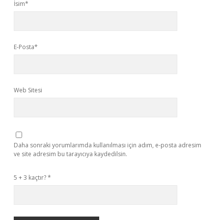
İsim*
E-Posta*
Web Sitesi
Daha sonraki yorumlarımda kullanılması için adım, e-posta adresim
ve site adresim bu tarayıcıya kaydedilsin.
5 + 3 kaçtır?
*