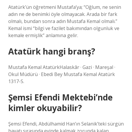
Atatürk’ün öğretmeni Mustafa’ya; “Oğlum, ne senin
adın ne de benimki öyle olmayacak. Arada bir fark
olmalı, bundan sonra adın Mustafa Kemal olmalı.”
Kemal ismi “bilgi ve fazilet bakımından olgunluk ve
kemale ermişlik” anlamına gelir.
Atatürk hangi branş?
Mustafa Kemal AtatürkHalaskâr · Gazi · Mareşal ·
Okul Müdürü · Ebedi Bey Mustafa Kemal Atatürk
1317-S.
Şemsi Efendi Mektebi’nde
kimler okuyabilir?
Şemsi Efendi, Abdülhamid Han’ın Selanik’teki sürgün
hayatı sırasında evinde kalmak zorunda kalan