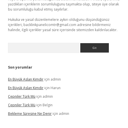
yazdıkları içeriklerin sorumluluğunu taşımakta olup, siteye üye olarak
bu sorumluluğu kabul etmiş sayılırlar.
Hukuka ve yasal düzenlemelere aykırı olduğunu düşündüğünüz
içerikleri,
backlinkpanelicomtr@gmail.com
adresine bildirmeniz
halinde, ilgili içerikler yasal süre içerisinde sitemizden kaldırılacaktır.
Arama
Son yorumlar
En Büyük Aslan Kimdir
için
admin
En Büyük Aslan Kimdir
için
Harun
Çepniler Türk Mü
için
admin
Çepniler Türk Mü
için
Belgin
Bekleme Süresine Ne Denir
için
admin