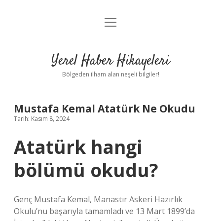
menüyü
Anasayfa
aç
Gizlilik Politikası
Yerel Haber Hikayeleri
Yasal Uyarı
Bölgeden ilham alan neşeli bilgiler!
Hakkımızda
Mustafa Kemal Atatürk Ne Okudu
Tarih: Kasım 8, 2024
Atatürk hangi
bölümü okudu?
Genç Mustafa Kemal, Manastır Askeri Hazırlık
Okulu’nu başarıyla tamamladı ve 13 Mart 1899’da