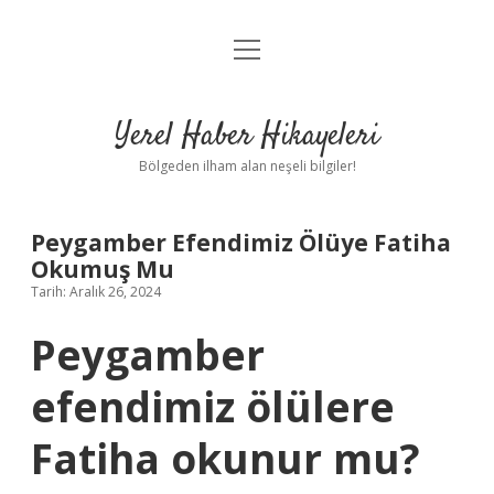
menüyü
Anasayfa
aç
Gizlilik Politikası
Yerel Haber Hikayeleri
Yasal Uyarı
Bölgeden ilham alan neşeli bilgiler!
Hakkımızda
Peygamber Efendimiz Ölüye Fatiha
Okumuş Mu
Tarih: Aralık 26, 2024
Peygamber
efendimiz ölülere
Fatiha okunur mu?