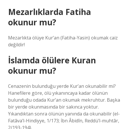
Mezarlıklarda Fatiha
okunur mu?
Mezarlıkta ölüye Kur’an (Fatiha-Yasin) okumak caiz
değildir!
İslamda ölülere Kuran
okunur mu?
Cenazenin bulunduğu yerde Kur’an okunabilir mi?
Hanefilere göre, ölü yıkanıncaya kadar ölünün
bulunduğu odada Kur’an okumak mekruhtur. Başka
bir yerde okunmasında bir sakınca yoktur.
Yıkandıktan sonra ölünün yanında da okunabilir (el-
Fatâva’l-Hindiyye, 1/173; İbn Âbidîn, Reddü’l-muhtâr,
2/193-194).