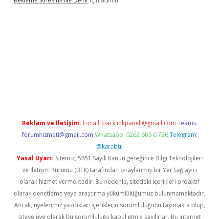
Bekleme Süresine Ne Denir
için
admin
xper güncel giriş
betexpergir.net
Reklam ve İletişim:
E-mail:
backlinkpaneli@gmail.com
Teams:
forumhizmeti@gmail.com
Whatsapp: 0262 606 0 726
Telegram:
@karabul
Yasal Uyarı:
Sitemiz, 5651 Sayılı Kanun gereğince Bilgi Teknolojileri
ve İletişim Kurumu (BTK) tarafından onaylanmış bir Yer Sağlayıcı
olarak hizmet vermektedir. Bu nedenle, sitedeki içerikleri proaktif
olarak denetleme veya araştırma yükümlülüğümüz bulunmamaktadır.
Ancak, üyelerimiz yazdıkları içeriklerin sorumluluğunu taşımakta olup,
siteye üye olarak bu sorumluluğu kabul etmiş sayılırlar. Bu internet