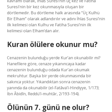
kavramı olarak, İhlas Suresi’nin üç kez ve Fatiha
Suresi’nin bir kez okunmasıyla oluşan bir
dörtlemedir. Bu dörtleme halk arasında “Üç Kulhü
Bir Elham” olarak adlandırılır ve adını İhlas Suresi’nin
ilk kelimesi olan Kulhu ve Fatiha Suresi’nin ilk
kelimesi olan Elham’dan alır.
Kuran ölülere okunur mu?
Cenazenin bulunduğu yerde Kur’an okunabilir mi?
Hanefilere göre, cenaze yıkanıncaya kadar
cenazenin bulunduğu odada Kur’an okumak
mekruhtur. Başka bir yerde okunmasında bir
sakınca yoktur. Yıkandıktan sonra cenazenin
yanında da okunabilir (el-Fatâva’l-Hindiyye, 1/173;
İbn Âbidîn, Reddü’l-muhtâr, 2/193-194).
Ölünün 7. günü ne olur?