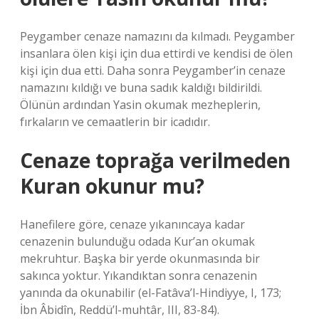
Peygamber cenaze namazını da kılmadı. Peygamber
insanlara ölen kişi için dua ettirdi ve kendisi de ölen
kişi için dua etti. Daha sonra Peygamber’in cenaze
namazını kıldığı ve buna sadık kaldığı bildirildi.
Ölünün ardından Yasin okumak mezheplerin,
fırkaların ve cemaatlerin bir icadıdır.
Cenaze toprağa verilmeden
Kuran okunur mu?
Hanefilere göre, cenaze yıkanıncaya kadar
cenazenin bulunduğu odada Kur’an okumak
mekruhtur. Başka bir yerde okunmasında bir
sakınca yoktur. Yıkandıktan sonra cenazenin
yanında da okunabilir (el-Fatâva’l-Hindiyye, I, 173;
İbn Âbidîn, Reddü’l-muhtâr, III, 83-84).