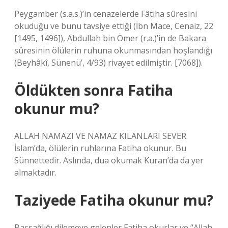
Peygamber (s.a.s.)’in cenazelerde Fâtiha sûresini
okuduğu ve bunu tavsiye ettiği (İbn Mace, Cenaiz, 22
[1495, 1496]), Abdullah bin Ömer (r.a.)’in de Bakara
sûresinin ölülerin ruhuna okunmasından hoşlandığı
(Beyhâkî, Sünenü’, 4/93) rivayet edilmiştir. [7068]).
Öldükten sonra Fatiha
okunur mu?
ALLAH NAMAZI VE NAMAZ KILANLARI SEVER.
İslam’da, ölülerin ruhlarına Fatiha okunur. Bu
Sünnettedir. Aslında, dua okumak Kuran’da da yer
almaktadır.
Taziyede Fatiha okunur mu?
Başsağlığı dilemeye gelenler Fatiha okurlar ve “Allah