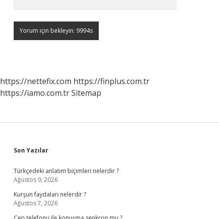
https://nettefix.com
https://finplus.com.tr
https://iamo.com.tr
Sitemap
Sidebar
Son Yazılar
Türkçedeki anlatım biçimleri nelerdir ?
Ağustos 9, 2026
Kurşun faydaları nelerdir ?
Ağustos 7, 2026
Cep telefonu ile konuşma senkron mu ?