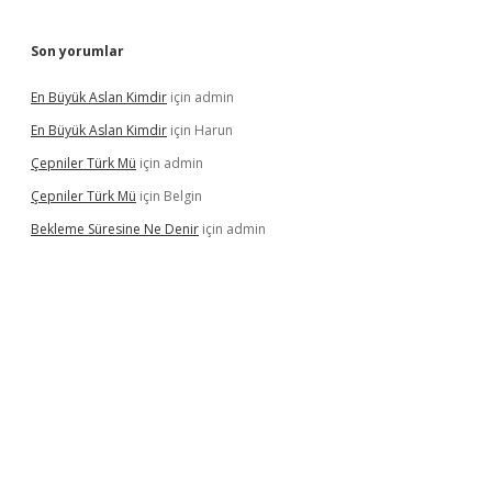
Son yorumlar
En Büyük Aslan Kimdir
için
admin
En Büyük Aslan Kimdir
için
Harun
Çepniler Türk Mü
için
admin
Çepniler Türk Mü
için
Belgin
Bekleme Süresine Ne Denir
için
admin
xper güncel giriş
betexpergir.net