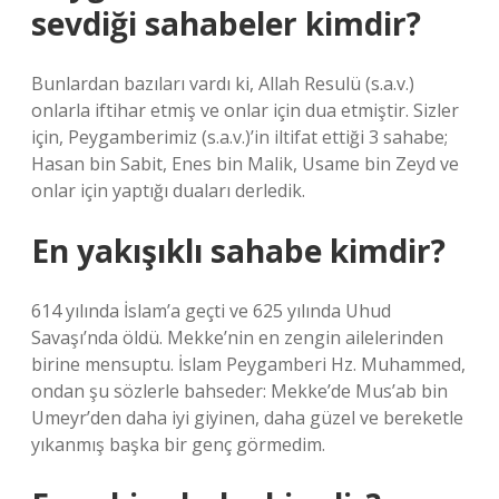
sevdiği sahabeler kimdir?
Bunlardan bazıları vardı ki, Allah Resulü (s.a.v.)
onlarla iftihar etmiş ve onlar için dua etmiştir. Sizler
için, Peygamberimiz (s.a.v.)’in iltifat ettiği 3 sahabe;
Hasan bin Sabit, Enes bin Malik, Usame bin Zeyd ve
onlar için yaptığı duaları derledik.
En yakışıklı sahabe kimdir?
614 yılında İslam’a geçti ve 625 yılında Uhud
Savaşı’nda öldü. Mekke’nin en zengin ailelerinden
birine mensuptu. İslam Peygamberi Hz. Muhammed,
ondan şu sözlerle bahseder: Mekke’de Mus’ab bin
Umeyr’den daha iyi giyinen, daha güzel ve bereketle
yıkanmış başka bir genç görmedim.