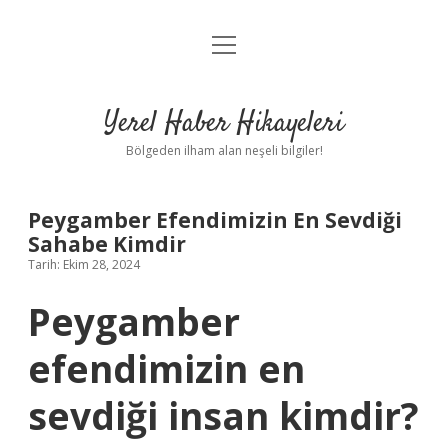
menüyü
Anasayfa
aç
Gizlilik Politikası
Yerel Haber Hikayeleri
Yasal Uyarı
Bölgeden ilham alan neşeli bilgiler!
Hakkımızda
Peygamber Efendimizin En Sevdiği
Sahabe Kimdir
Tarih: Ekim 28, 2024
Peygamber
efendimizin en
sevdiği insan kimdir?