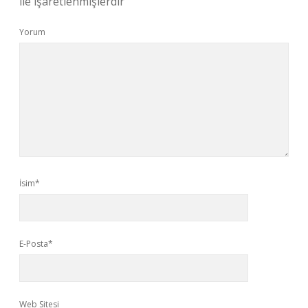
ile işaretlenmişlerdir
Yorum
İsim*
E-Posta*
Web Sitesi