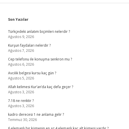
Sidebar
Son Yazılar
Türkçedeki anlatım biçimleri nelerdir ?
Ağustos 9, 2026
Kurşun faydaları nelerdir ?
Ağustos 7, 2026
Cep telefonu ile konuşma senkron mu ?
Ağustos 6, 2026
Avcılık belgesi kursu kaç gün ?
Ağustos 5, 2026
Allah kelimesi Kur’an’da kaç defa geçer ?
Ağustos 3, 2026
7.18 ne renktir ?
Ağustos 3, 2026
kadro derecesi 1 ne anlama gelir ?
Temmuz 30, 2026
6 elemanlı bir kümenin en az 4 elemanlı kaç alt kümesi vardır ?