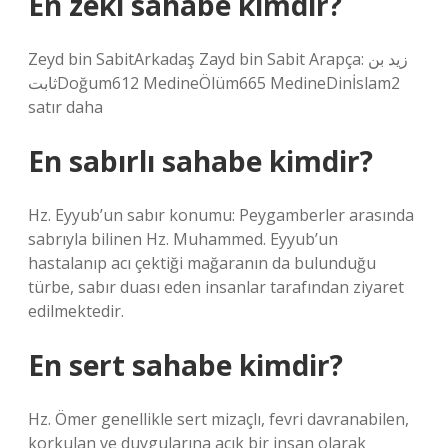
En zeki sahabe kimdir?
Zeyd bin SabitArkadaş Zayd bin Sabit Arapça: زيد بن
ثابتDoğum612 MedineÖlüm665 MedineDinİslam2
satır daha
En sabırlı sahabe kimdir?
Hz. Eyyub’un sabır konumu: Peygamberler arasında
sabrıyla bilinen Hz. Muhammed. Eyyub’un
hastalanıp acı çektiği mağaranın da bulunduğu
türbe, sabır duası eden insanlar tarafından ziyaret
edilmektedir.
En sert sahabe kimdir?
Hz. Ömer genellikle sert mizaçlı, fevri davranabilen,
korkulan ve duygularına açık bir insan olarak