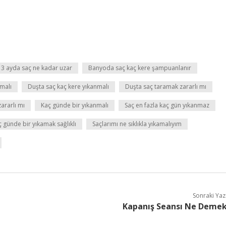
3 ayda saç ne kadar uzar
Banyoda saç kaç kere şampuanlanır
malı
Duşta saç kaç kere yıkanmalı
Duşta saç taramak zararlı mı
ararlı mı
Kaç günde bir yıkanmalı
Saç en fazla kaç gün yıkanmaz
ç günde bir yıkamak sağlıklı
Saçlarımı ne sıklıkla yıkamalıyım
Sonraki Yaz
Kapanış Seansı Ne Deme