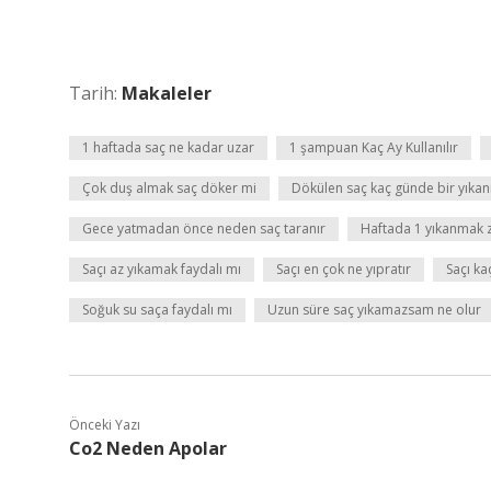
Tarih:
Makaleler
1 haftada saç ne kadar uzar
1 şampuan Kaç Ay Kullanılır
Çok duş almak saç döker mi
Dökülen saç kaç günde bir yıkan
Gece yatmadan önce neden saç taranır
Haftada 1 yıkanmak z
Saçı az yıkamak faydalı mı
Saçı en çok ne yıpratır
Saçı ka
Soğuk su saça faydalı mı
Uzun süre saç yıkamazsam ne olur
Önceki Yazı
Co2 Neden Apolar