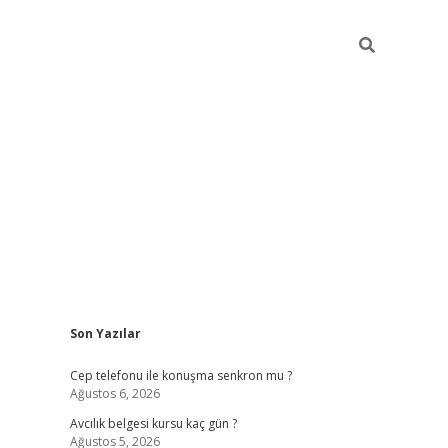
Sidebar
Son Yazılar
betexper 
Cep telefonu ile konuşma senkron mu ?
Ağustos 6, 2026
Avcılık belgesi kursu kaç gün ?
Ağustos 5, 2026