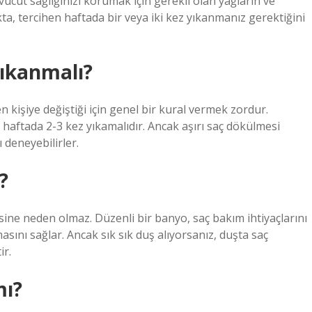
vücut sağlığınızı korumak için gerekli olan yağların ve
kta, tercihen haftada bir veya iki kez yıkanmanız gerektiğini
yıkanmalı?
 kişiye değiştiği için genel bir kural vermek zordur.
ı haftada 2-3 kez yıkamalıdır. Ancak aşırı saç dökülmesi
 deneyebilirler.
?
esine neden olmaz. Düzenli bir banyo, saç bakım ihtiyaçlarını
asını sağlar. Ancak sık sık duş alıyorsanız, duşta saç
ir.
mı?