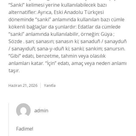
“Sanki” kelimesi yerine kullanılabilecek bazı
alternatifler: Ayrıca, Eski Anadolu Türkçesi
döneminde “sanki” anlamında kullanılan bazı cümle
kökenli bağlaçlar da şunlardır: Edatlar da cümlede
“sanki” anlamında kullanılabilir, örneğin: Güya ;
Sözde . ṣan; ṣanasın; ṣanasın ki; ṣanaduñ / ṣanayduñ
/ ṣanayıduñ; ṣana-y-ıduñ ki; ṣanki; ṣankim; ṣanursın.
“Gibi” edatı, benzetme, tahmin veya olasılık
anlamları katar. “İçin” edatı, amaç veya neden anlamı
taşır.
Haziran 21, 2026
Yanıtla
admin
Fadime!