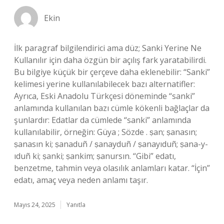
Ekin
İlk paragraf bilgilendirici ama düz; Sanki Yerine Ne
Kullanılır için daha özgün bir açılış fark yaratabilirdi.
Bu bilgiye küçük bir çerçeve daha eklenebilir: “Sanki”
kelimesi yerine kullanılabilecek bazı alternatifler:
Ayrıca, Eski Anadolu Türkçesi döneminde “sanki”
anlamında kullanılan bazı cümle kökenli bağlaçlar da
şunlardır: Edatlar da cümlede “sanki” anlamında
kullanılabilir, örneğin: Güya ; Sözde . ṣan; ṣanasın;
ṣanasın ki; ṣanaduñ / ṣanayduñ / ṣanayıduñ; ṣana-y-
ıduñ ki; ṣanki; ṣankim; ṣanursın. “Gibi” edatı,
benzetme, tahmin veya olasılık anlamları katar. “İçin”
edatı, amaç veya neden anlamı taşır.
Mayıs 24, 2025
Yanıtla