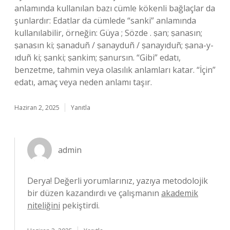
anlamında kullanılan bazı cümle kökenli bağlaçlar da
şunlardır: Edatlar da cümlede “sanki” anlamında
kullanılabilir, örneğin: Güya ; Sözde . ṣan; ṣanasın;
ṣanasın ki; ṣanaduñ / ṣanayduñ / ṣanayıduñ; ṣana-y-
ıduñ ki; ṣanki; ṣankim; ṣanursın. “Gibi” edatı,
benzetme, tahmin veya olasılık anlamları katar. “İçin”
edatı, amaç veya neden anlamı taşır.
Haziran 2, 2025
Yanıtla
admin
Derya! Değerli yorumlarınız, yazıya metodolojik
bir düzen kazandırdı ve çalışmanın
akademik
niteliğini
pekiştirdi.