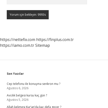
https://nettefix.com
https://finplus.com.tr
https://iamo.com.tr
Sitemap
Sidebar
Son Yazılar
Cep telefonu ile konuşma senkron mu ?
Ağustos 6, 2026
Avcılık belgesi kursu kaç gün ?
Ağustos 5, 2026
Allah kelimesi Kur’an’da kaç defa geçer ?