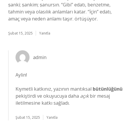
ṣanki; ṣankim; ṣanursın. “Gibi” edatı, benzetme,
tahmin veya olasılık anlamları katar. “İçin” edatı,
amaç veya neden anlamı taşır. örtüşüyor.
Şubat 15, 2025
Yanıtla
admin
Aylin!
Kıymetli katkınız, yazının mantıksal
bütünlüğünü
pekiştirdi ve okuyucuya daha
açık
bir mesaj
iletilmesine katkı sağladı.
Şubat 15, 2025
Yanıtla