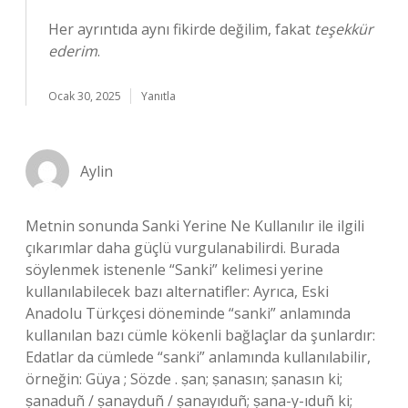
Her ayrıntıda aynı fikirde değilim, fakat
teşekkür
ederim
.
Ocak 30, 2025
Yanıtla
Aylin
Metnin sonunda Sanki Yerine Ne Kullanılır ile ilgili
çıkarımlar daha güçlü vurgulanabilirdi. Burada
söylenmek istenenle “Sanki” kelimesi yerine
kullanılabilecek bazı alternatifler: Ayrıca, Eski
Anadolu Türkçesi döneminde “sanki” anlamında
kullanılan bazı cümle kökenli bağlaçlar da şunlardır:
Edatlar da cümlede “sanki” anlamında kullanılabilir,
örneğin: Güya ; Sözde . ṣan; ṣanasın; ṣanasın ki;
ṣanaduñ / ṣanayduñ / ṣanayıduñ; ṣana-y-ıduñ ki;