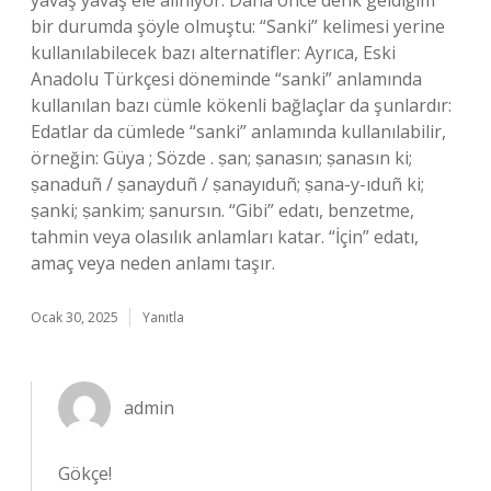
yavaş yavaş ele alınıyor. Daha önce denk geldiğim
bir durumda şöyle olmuştu: “Sanki” kelimesi yerine
kullanılabilecek bazı alternatifler: Ayrıca, Eski
Anadolu Türkçesi döneminde “sanki” anlamında
kullanılan bazı cümle kökenli bağlaçlar da şunlardır:
Edatlar da cümlede “sanki” anlamında kullanılabilir,
örneğin: Güya ; Sözde . ṣan; ṣanasın; ṣanasın ki;
ṣanaduñ / ṣanayduñ / ṣanayıduñ; ṣana-y-ıduñ ki;
ṣanki; ṣankim; ṣanursın. “Gibi” edatı, benzetme,
tahmin veya olasılık anlamları katar. “İçin” edatı,
amaç veya neden anlamı taşır.
Ocak 30, 2025
Yanıtla
admin
Gökçe!