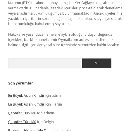
Kurumu (BTK) tarafından onaylanmış bir Yer Sağlayıcı olarak hizmet
vermektedir. Bu nedenle, sitedeki içerikleri proaktif olarak denetleme
veya araştırma yükümlülüğümüz bulunmamaktadır. Ancak, üyelerimiz
yazdıkları içeriklerin sorumluluğunu taşımakta olup, siteye üye olarak
bu sorumluluğu kabul etmiş sayılırlar.
Hukuka ve yasal düzenlemelere aykırı olduğunu düşündüğünüz
içerikleri,
backlinkpanelicomtr@gmail.com
adresine bildirmeniz
halinde, ilgili içerikler yasal süre içerisinde sitemizden kaldırılacaktır.
Arama
Son yorumlar
En Büyük Aslan Kimdir
için
admin
En Büyük Aslan Kimdir
için
Harun
Çepniler Türk Mü
için
admin
Çepniler Türk Mü
için
Belgin
Bekleme Süresine Ne Denir
için
admin