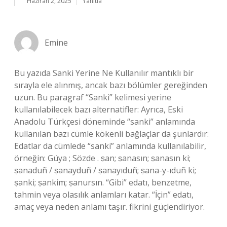
Haziran 2, 2025
Yanıtla
Emine
Bu yazıda Sanki Yerine Ne Kullanılır mantıklı bir
sırayla ele alınmış, ancak bazı bölümler gereğinden
uzun. Bu paragraf “Sanki” kelimesi yerine
kullanılabilecek bazı alternatifler: Ayrıca, Eski
Anadolu Türkçesi döneminde “sanki” anlamında
kullanılan bazı cümle kökenli bağlaçlar da şunlardır:
Edatlar da cümlede “sanki” anlamında kullanılabilir,
örneğin: Güya ; Sözde . ṣan; ṣanasın; ṣanasın ki;
ṣanaduñ / ṣanayduñ / ṣanayıduñ; ṣana-y-ıduñ ki;
ṣanki; ṣankim; ṣanursın. “Gibi” edatı, benzetme,
tahmin veya olasılık anlamları katar. “İçin” edatı,
amaç veya neden anlamı taşır. fikrini güçlendiriyor.