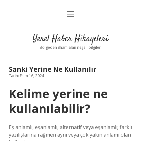
menüyü
Anasayfa
aç
Gizlilik Politikası
Yerel Haber Hikayeleri
Yasal Uyarı
Bölgeden ilham alan neşeli bilgiler!
Hakkımızda
Sanki Yerine Ne Kullanılır
Tarih: Ekim 16, 2024
Kelime yerine ne
kullanılabilir?
Eş anlamlı, eşanlamlı, alternatif veya eşanlamlı; farklı
yazılışlarına rağmen aynı veya çok yakın anlamı olan