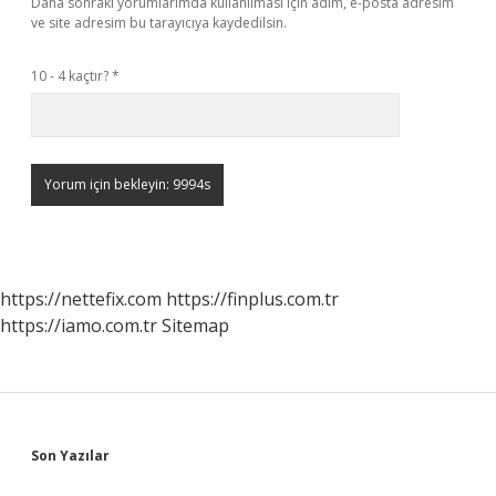
Daha sonraki yorumlarımda kullanılması için adım, e-posta adresim
ve site adresim bu tarayıcıya kaydedilsin.
10 - 4 kaçtır?
*
https://nettefix.com
https://finplus.com.tr
https://iamo.com.tr
Sitemap
Sidebar
Son Yazılar