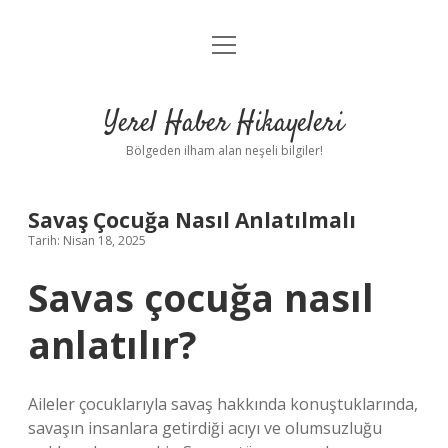
menüyü
Anasayfa
aç
Gizlilik Politikası
Yerel Haber Hikayeleri
Yasal Uyarı
Bölgeden ilham alan neşeli bilgiler!
Hakkımızda
Savaş Çocuğa Nasıl Anlatılmalı
Tarih: Nisan 18, 2025
Savas çocuğa nasıl
anlatılır?
Aileler çocuklarıyla savaş hakkında konuştuklarında,
savaşın insanlara getirdiği acıyı ve olumsuzluğu