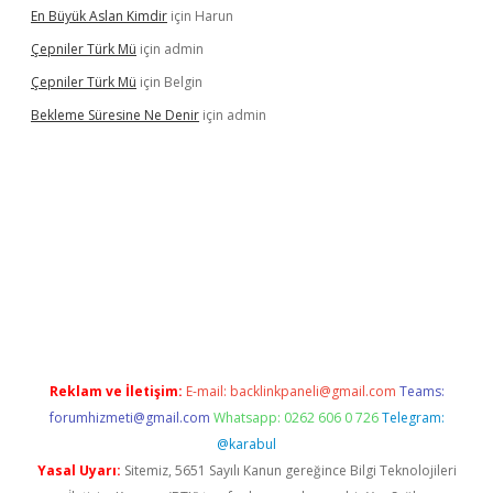
En Büyük Aslan Kimdir
için
Harun
Çepniler Türk Mü
için
admin
Çepniler Türk Mü
için
Belgin
Bekleme Süresine Ne Denir
için
admin
exper güncel giriş
betexpergir.net
Reklam ve İletişim:
E-mail:
backlinkpaneli@gmail.com
Teams:
forumhizmeti@gmail.com
Whatsapp: 0262 606 0 726
Telegram:
@karabul
Yasal Uyarı:
Sitemiz, 5651 Sayılı Kanun gereğince Bilgi Teknolojileri