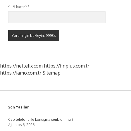
9 - 5 kaçtır?
*
https://nettefix.com
https://finplus.com.tr
https://iamo.com.tr
Sitemap
Sidebar
Son Yazılar
Cep telefonu ile konuşma senkron mu ?
Ağustos 6, 2026