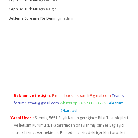
Çepniler Türk Mü
için
Belgin
Bekleme Süresine Ne Denir
için
admin
cel giriş
betexpergir.net
Reklam ve İletişim:
E-mail:
backlinkpaneli@gmail.com
Teams:
forumhizmeti@gmail.com
Whatsapp: 0262 606 0 726
Telegram:
@karabul
Yasal Uyarı:
Sitemiz, 5651 Sayılı Kanun gereğince Bilgi Teknolojileri
ve İletişim Kurumu (BTK) tarafından onaylanmış bir Yer Sağlayıcı
olarak hizmet vermektedir. Bu nedenle, sitedeki içerikleri proaktif