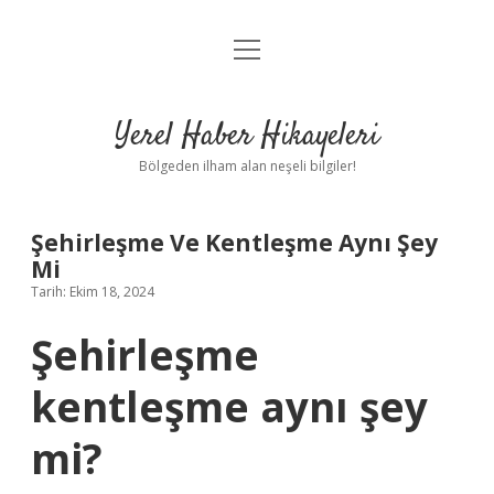
menüyü
Anasayfa
aç
Gizlilik Politikası
Yerel Haber Hikayeleri
Yasal Uyarı
Bölgeden ilham alan neşeli bilgiler!
Hakkımızda
Şehirleşme Ve Kentleşme Aynı Şey
Mi
Tarih: Ekim 18, 2024
Şehirleşme
kentleşme aynı şey
mi?