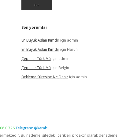
Son yorumlar
En Büyük Aslan Kimdir
için
admin
En Büyük Aslan Kimdir
için
Harun
Çepniler Türk Mü
için
admin
Çepniler Türk Mü
için
Belgin
Bekleme Süresine Ne Denir
için
admin
06 0 726
Telegram: @karabul
vermektedir. Bu nedenle, sitedeki içerikleri proaktif olarak denetleme