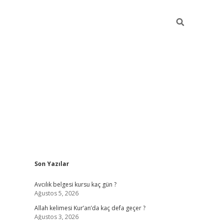
Sidebar
Son Yazılar
betexper güncel giriş
betexpergir.net
Avcılık belgesi kursu kaç gün ?
Ağustos 5, 2026
Allah kelimesi Kur’an’da kaç defa geçer ?
Ağustos 3, 2026