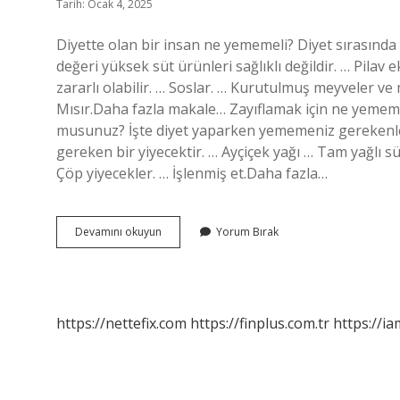
Tarih: Ocak 4, 2025
Diyette olan bir insan ne yememeli? Diyet sırasında
değeri yüksek süt ürünleri sağlıklı değildir. … Pil
zararlı olabilir. … Soslar. … Kurutulmuş meyveler ve 
Mısır.Daha fazla makale… Zayıflamak için ne yememe
musunuz? İşte diyet yaparken yememeniz gerekenle
gereken bir yiyecektir. … Ayçiçek yağı … Tam yağlı sü
Çöp yiyecekler. … İşlenmiş et.Daha fazla…
Diyet
Devamını okuyun
Yorum Bırak
Yaparken
Ne
Yememeli
https://nettefix.com
https://finplus.com.tr
https://ia