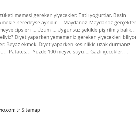
 tüketilmemesi gereken yiyecekler: Tatlı yoğurtlar. Besin
av ekmekle neredeyse aynıdır. … Maydanoz. Maydanoz gerçekte
meyve cipsleri. … Üzüm. … Uygunsuz şekilde pişirilmiş balık. 
liyiz? Diyet yaparken yememeniz gereken yiyecekleri biliyo
r: Beyaz ekmek. Diyet yaparken kesinlikle uzak durmanız
t. … Patates. … Yüzde 100 meyve suyu. … Gazlı içecekler. …
mo.com.tr
Sitemap