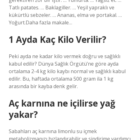
gerektiren zor bir iştir. … Yumurta. … Yağsız et. …
Tatlı patates. … Baklagiller. … Yeşil yapraklı ve
kükürtlü sebzeler. … Ananas, elma ve portakal. …
Yoğurt.Daha fazla makale…
1 Ayda Kaç Kilo Verilir?
Peki ayda ne kadar kilo vermek doğru ve sağlıklı
kabul edilir? Dünya Sağlık Örgütü’ne göre ayda
ortalama 2-4 kg kilo kaybı normal ve sağlıklı kabul
edilir. Bu, haftada ortalama 500 gram ila 1 kg
arasında bir kayba denk gelir.
Aç karnına ne içilirse yağ
yakar?
Sabahları aç karnına limonlu su içmek
metabolizmanızı hızlandırabilir ve sindirime yardımcı