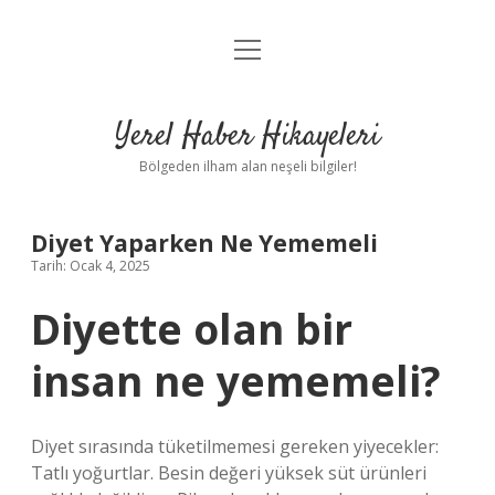
menüyü
Anasayfa
aç
Gizlilik Politikası
Yerel Haber Hikayeleri
Yasal Uyarı
Bölgeden ilham alan neşeli bilgiler!
Hakkımızda
Diyet Yaparken Ne Yememeli
Tarih: Ocak 4, 2025
Diyette olan bir
insan ne yememeli?
Diyet sırasında tüketilmemesi gereken yiyecekler:
Tatlı yoğurtlar. Besin değeri yüksek süt ürünleri