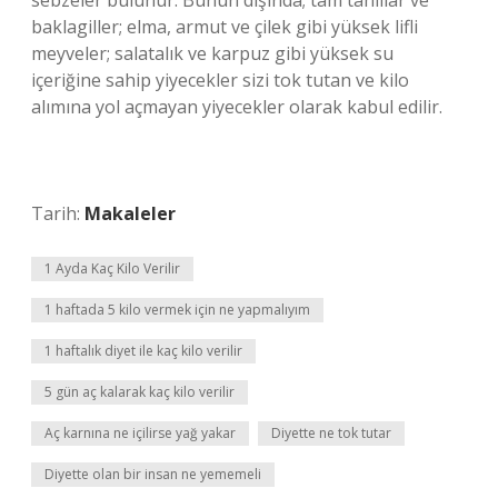
sebzeler bulunur. Bunun dışında; tam tahıllar ve
baklagiller; elma, armut ve çilek gibi yüksek lifli
meyveler; salatalık ve karpuz gibi yüksek su
içeriğine sahip yiyecekler sizi tok tutan ve kilo
alımına yol açmayan yiyecekler olarak kabul edilir.
Tarih:
Makaleler
1 Ayda Kaç Kilo Verilir
1 haftada 5 kilo vermek için ne yapmalıyım
1 haftalık diyet ile kaç kilo verilir
5 gün aç kalarak kaç kilo verilir
Aç karnına ne içilirse yağ yakar
Diyette ne tok tutar
Diyette olan bir insan ne yememeli