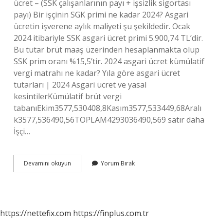
ücret – (SSK çalışanlarının payı + işsizlik sigortası
payı) Bir işçinin SGK primi ne kadar 2024? Asgari
ücretin işverene aylık maliyeti şu şekildedir. Ocak
2024 itibariyle SSK asgari ücret primi 5.900,74 TL’dir.
Bu tutar brüt maaş üzerinden hesaplanmakta olup
SSK prim oranı %15,5’tir. 2024 asgari ücret kümülatif
vergi matrahı ne kadar? Yıla göre asgari ücret
tutarları | 2024 Asgari ücret ve yasal
kesintilerKümülatif brüt vergi
tabanıEkim3577,530408,8Kasım3577,533449,68Aralı
k3577,536490,56TOPLAM4293036490,569 satır daha
İşçi…
Sgk
Devamını okuyun
Yorum Bırak
Matrahı
Nasıl
Hesaplanır
2024
https://nettefix.com
https://finplus.com.tr