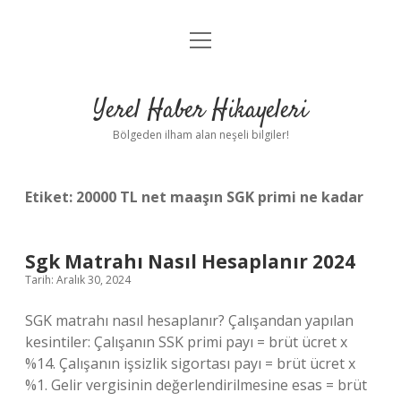
menüyü
Anasayfa
aç
Gizlilik Politikası
Yerel Haber Hikayeleri
Yasal Uyarı
Bölgeden ilham alan neşeli bilgiler!
Hakkımızda
Etiket:
20000 TL net maaşın SGK primi ne kadar
Sgk Matrahı Nasıl Hesaplanır 2024
Tarih: Aralık 30, 2024
SGK matrahı nasıl hesaplanır? Çalışandan yapılan
kesintiler: Çalışanın SSK primi payı = brüt ücret x
%14. Çalışanın işsizlik sigortası payı = brüt ücret x
%1. Gelir vergisinin değerlendirilmesine esas = brüt