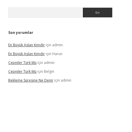
Arama
Son yorumlar
En Büyük Aslan Kimdir
için
admin
En Büyük Aslan Kimdir
için
Harun
Çepniler Türk Mü
için
admin
Çepniler Türk Mü
için
Belgin
Bekleme Süresine Ne Denir
için
admin
rgir.net