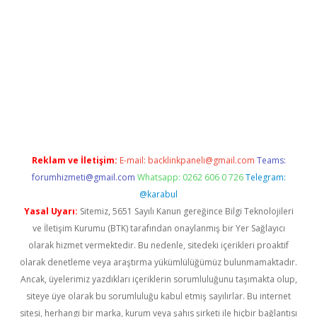
xper güncel giriş
betexpergir.net
Reklam ve İletişim:
E-mail:
backlinkpaneli@gmail.com
Teams:
forumhizmeti@gmail.com
Whatsapp: 0262 606 0 726
Telegram:
@karabul
Yasal Uyarı:
Sitemiz, 5651 Sayılı Kanun gereğince Bilgi Teknolojileri
ve İletişim Kurumu (BTK) tarafından onaylanmış bir Yer Sağlayıcı
olarak hizmet vermektedir. Bu nedenle, sitedeki içerikleri proaktif
olarak denetleme veya araştırma yükümlülüğümüz bulunmamaktadır.
Ancak, üyelerimiz yazdıkları içeriklerin sorumluluğunu taşımakta olup,
siteye üye olarak bu sorumluluğu kabul etmiş sayılırlar. Bu internet
sitesi, herhangi bir marka, kurum veya şahıs şirketi ile hiçbir bağlantısı