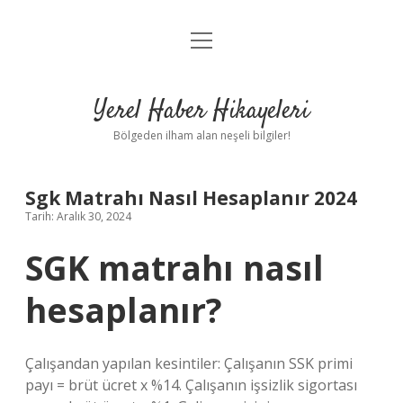
menüyü
Anasayfa
aç
Gizlilik Politikası
Yerel Haber Hikayeleri
Yasal Uyarı
Bölgeden ilham alan neşeli bilgiler!
Hakkımızda
Sgk Matrahı Nasıl Hesaplanır 2024
Tarih: Aralık 30, 2024
SGK matrahı nasıl
hesaplanır?
Çalışandan yapılan kesintiler: Çalışanın SSK primi
payı = brüt ücret x %14. Çalışanın işsizlik sigortası