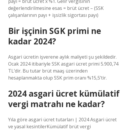
payı = brüt ücret x %1. Gelir vergisinin
değerlendirilmesine esas = brüt ücret – (SSK
çalışanlarının payı + işsizlik sigortası payı)
Bir işçinin SGK primi ne
kadar 2024?
Asgari ücretin işverene aylık maliyeti şu şekildedir.
Ocak 2024 itibariyle SSK asgari ücret primi 5.900,74
TL’dir. Bu tutar brüt maaş üzerinden
hesaplanmakta olup SSK prim oranı %15,5’tir.
2024 asgari ücret kümülatif
vergi matrahı ne kadar?
Yıla göre asgari ücret tutarları | 2024 Asgari ücret
ve yasal kesintilerKümülatif brüt vergi