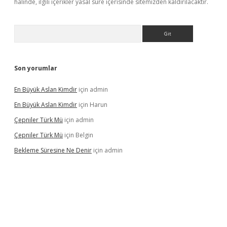
halinde, ilgili içerikler yasal süre içerisinde sitemizden kaldırılacaktır.
Arama
Son yorumlar
En Büyük Aslan Kimdir
için
admin
En Büyük Aslan Kimdir
için
Harun
Çepniler Türk Mü
için
admin
Çepniler Türk Mü
için
Belgin
Bekleme Süresine Ne Denir
için
admin