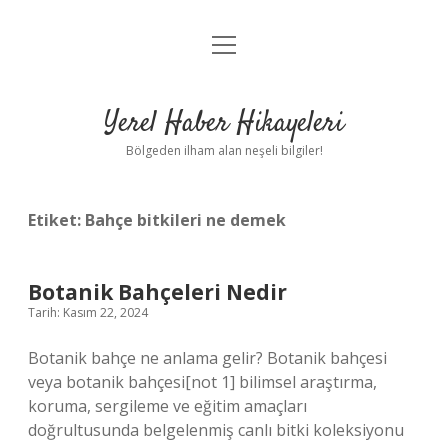
menüyü
Anasayfa
aç
Gizlilik Politikası
Yerel Haber Hikayeleri
Yasal Uyarı
Bölgeden ilham alan neşeli bilgiler!
Hakkımızda
Etiket:
Bahçe bitkileri ne demek
Botanik Bahçeleri Nedir
Tarih: Kasım 22, 2024
Botanik bahçe ne anlama gelir? Botanik bahçesi
veya botanik bahçesi[not 1] bilimsel araştırma,
koruma, sergileme ve eğitim amaçları
doğrultusunda belgelenmiş canlı bitki koleksiyonu