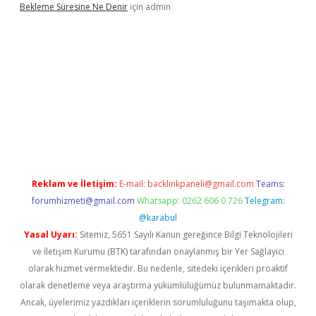
Bekleme Süresine Ne Denir
için
admin
xper güncel giriş
betexpergir.net
Reklam ve İletişim:
E-mail:
backlinkpaneli@gmail.com
Teams:
forumhizmeti@gmail.com
Whatsapp: 0262 606 0 726
Telegram:
@karabul
Yasal Uyarı:
Sitemiz, 5651 Sayılı Kanun gereğince Bilgi Teknolojileri
ve İletişim Kurumu (BTK) tarafından onaylanmış bir Yer Sağlayıcı
olarak hizmet vermektedir. Bu nedenle, sitedeki içerikleri proaktif
olarak denetleme veya araştırma yükümlülüğümüz bulunmamaktadır.
Ancak, üyelerimiz yazdıkları içeriklerin sorumluluğunu taşımakta olup,