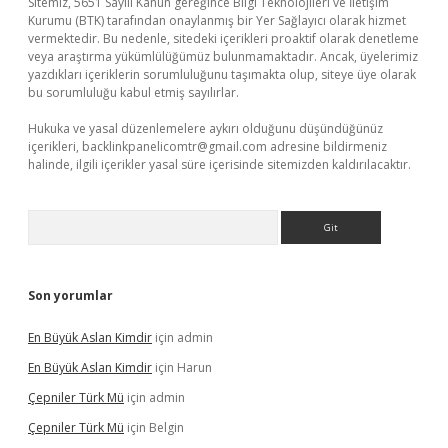
Sitemiz, 5651 Sayılı Kanun gereğince Bilgi Teknolojileri ve İletişim
Kurumu (BTK) tarafından onaylanmış bir Yer Sağlayıcı olarak hizmet
vermektedir. Bu nedenle, sitedeki içerikleri proaktif olarak denetleme
veya araştırma yükümlülüğümüz bulunmamaktadır. Ancak, üyelerimiz
yazdıkları içeriklerin sorumluluğunu taşımakta olup, siteye üye olarak
bu sorumluluğu kabul etmiş sayılırlar.
Hukuka ve yasal düzenlemelere aykırı olduğunu düşündüğünüz
içerikleri,
backlinkpanelicomtr@gmail.com
adresine bildirmeniz
halinde, ilgili içerikler yasal süre içerisinde sitemizden kaldırılacaktır.
Arama
Son yorumlar
En Büyük Aslan Kimdir
için
admin
En Büyük Aslan Kimdir
için
Harun
Çepniler Türk Mü
için
admin
Çepniler Türk Mü
için
Belgin