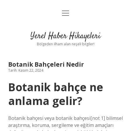
menüyü
Anasayfa
aç
Gizlilik Politikası
Yerel Haber Hikayeleri
Yasal Uyarı
Bölgeden ilham alan neşeli bilgiler!
Hakkımızda
Botanik Bahçeleri Nedir
Tarih: Kasım 22, 2024
Botanik bahçe ne
anlama gelir?
Botanik bahçesi veya botanik bahçesi[not 1] bilimsel
araştırma, koruma, sergileme ve eğitim amaçları