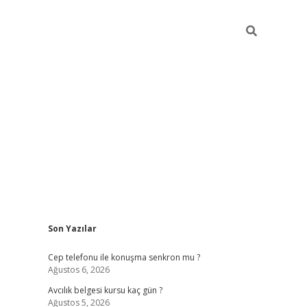
Sidebar
Son Yazılar
betexper güncel giriş
betexpergir.net
Cep telefonu ile konuşma senkron mu ?
Ağustos 6, 2026
Avcılık belgesi kursu kaç gün ?
Ağustos 5, 2026