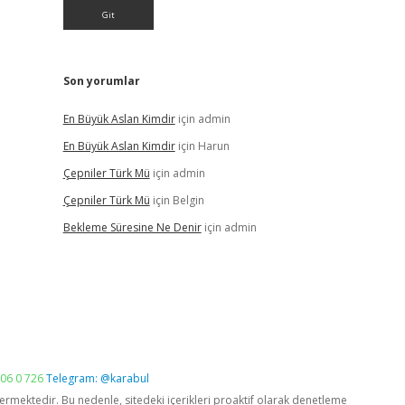
Son yorumlar
En Büyük Aslan Kimdir
için
admin
En Büyük Aslan Kimdir
için
Harun
Çepniler Türk Mü
için
admin
Çepniler Türk Mü
için
Belgin
Bekleme Süresine Ne Denir
için
admin
06 0 726
Telegram: @karabul
vermektedir. Bu nedenle, sitedeki içerikleri proaktif olarak denetleme