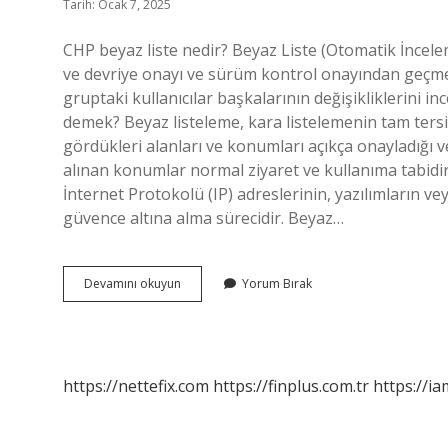
Tarih: Ocak 7, 2025
CHP beyaz liste nedir? Beyaz Liste (Otomatik İncele
ve devriye onayı ve sürüm kontrol onayından geçmes
gruptaki kullanıcılar başkalarının değişikliklerini 
demek? Beyaz listeleme, kara listelemenin tam tersid
gördükleri alanları ve konumları açıkça onayladığı ve
alınan konumlar normal ziyaret ve kullanıma tabidir
İnternet Protokolü (IP) adreslerinin, yazılımların ve
güvence altına alma sürecidir. Beyaz…
Beyaz
Devamını okuyun
Yorum Bırak
Liste
Ne
Anlama
Gelir
https://nettefix.com
https://finplus.com.tr
https://ia