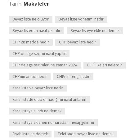
Tarih:
Makaleler
Beyaz liste ne oluyor
Beyaz liste yönetimi nedir
Beyaz listeden nasıl çıkarılır
Beyaz listeye ekle ne demek
CHP 28 madde nedir
CHP beyaz liste nedir
CHP delege seçimi nasıl yapılır
CHP delege seçimleri ne zaman 2024
CHP ilkeleri nelerdir
CHPnin amacı nedir
CHPnin rengi nedir
Kara liste ve beyaz liste nedir
Kara listede olup olmadığımı nasıl anlarım
Kara listeye alındı ne demek
Kara listeye eklenen numaradan mesaj gelir mi
Siyah liste ne demek
Telefonda beyaz liste ne demek