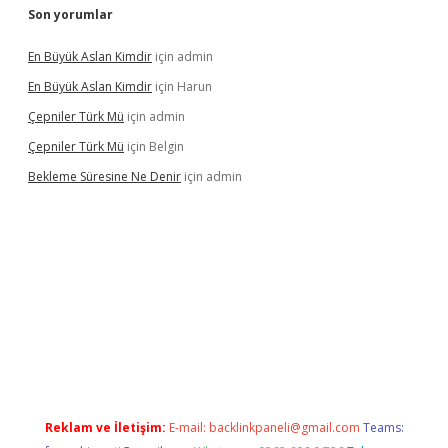
Son yorumlar
En Büyük Aslan Kimdir
için
admin
En Büyük Aslan Kimdir
için
Harun
Çepniler Türk Mü
için
admin
Çepniler Türk Mü
için
Belgin
Bekleme Süresine Ne Denir
için
admin
per güncel giriş
betexpergir.net
Reklam ve İletişim:
E-mail:
backlinkpaneli@gmail.com
Teams: