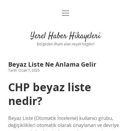
menüyü
Anasayfa
aç
Gizlilik Politikası
Yerel Haber Hikayeleri
Yasal Uyarı
Bölgeden ilham alan neşeli bilgiler!
Hakkımızda
Beyaz Liste Ne Anlama Gelir
Tarih: Ocak 7, 2025
CHP beyaz liste
nedir?
Beyaz Liste (Otomatik İnceleme) kullanıcı grubu,
değişiklikleri otomatik olarak onaylanan ve devriye