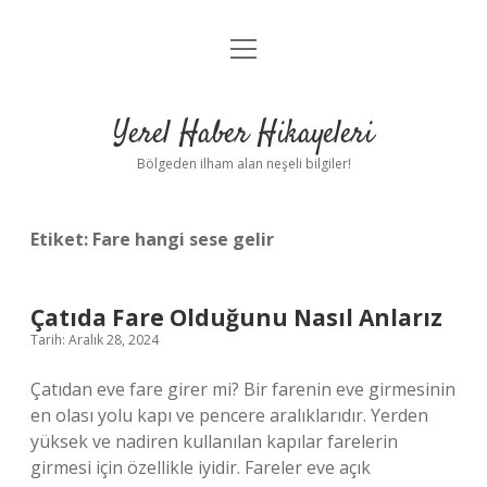
menüyü
Anasayfa
aç
Gizlilik Politikası
Yerel Haber Hikayeleri
Yasal Uyarı
Bölgeden ilham alan neşeli bilgiler!
Hakkımızda
Etiket:
Fare hangi sese gelir
Çatıda Fare Olduğunu Nasıl Anlarız
Tarih: Aralık 28, 2024
Çatıdan eve fare girer mi? Bir farenin eve girmesinin
en olası yolu kapı ve pencere aralıklarıdır. Yerden
yüksek ve nadiren kullanılan kapılar farelerin
girmesi için özellikle iyidir. Fareler eve açık