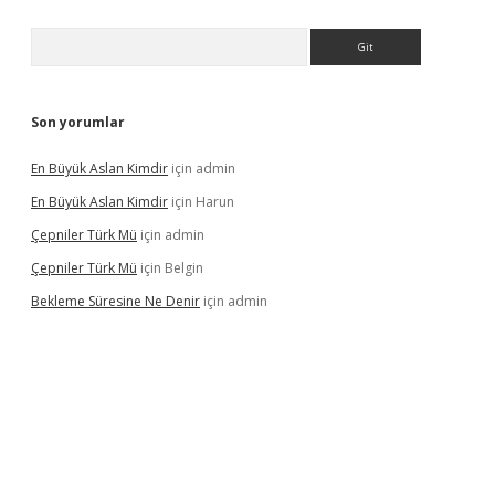
Arama
Son yorumlar
En Büyük Aslan Kimdir
için
admin
En Büyük Aslan Kimdir
için
Harun
Çepniler Türk Mü
için
admin
Çepniler Türk Mü
için
Belgin
Bekleme Süresine Ne Denir
için
admin
gir.net