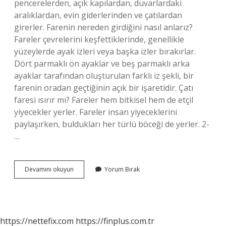
pencerelerden, açık kapılardan, duvarlardaki
aralıklardan, evin giderlerinden ve çatılardan
girerler. Farenin nereden girdiğini nasıl anlarız?
Fareler çevrelerini keşfettiklerinde, genellikle
yüzeylerde ayak izleri veya başka izler bırakırlar.
Dört parmaklı ön ayaklar ve beş parmaklı arka
ayaklar tarafından oluşturulan farklı iz şekli, bir
farenin oradan geçtiğinin açık bir işaretidir. Çatı
faresi ısırır mı? Fareler hem bitkisel hem de etçil
yiyecekler yerler. Fareler insan yiyeceklerini
paylaşırken, buldukları her türlü böceği de yerler. 2-
…
Çatıda
Devamını okuyun
Yorum Bırak
Fare
Olduğunu
Nasıl
Anlarız
https://nettefix.com
https://finplus.com.tr