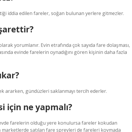
ği iddia edilen fareler, soğan bulunan yerlere gitmezler.
şarettir?
larak yorumlanır. Evin etrafında çok sayıda fare dolaşması,
asında evinde farelerin oynadığını gören kişinin daha fazla
ıkar?
cek ararken, gündüzleri saklanmayı tercih ederler.
i için ne yapmalı?
r evde farelerin olduğu yere konulursa fareler kokudan
a marketlerde satılan fare spreyleri de fareleri kovmada