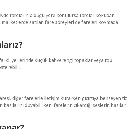
r evde farelerin olduğu yere konulursa fareler kokudan
a marketlerde satılan fare spreyleri de fareleri kovmada
larız?
in farklı yerlerinde küçük kahverengi topaklar veya top
sterebilir.
resi, diğer farelerle iletişim kurarken gıcırtıya benzeyen tiz
n bazılarını duyabilirken, farelerin çıkardığı seslerin bazıları
yapar?