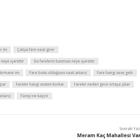
er mi
Çatıya fare nasıl girer
 neye işarettir
Evi farelerin basması neye işarettir
tırmanır mı
Fare boku olduğunu nasıl anlarız
Fare hangi sese gelir
apar
Fareler hangi sesten korkar
Fareler neden gece ortaya çıkar
anlarız
Fareyi ne kaçırır
Sonraki Yaz
Meram Kaç Mahallesi Va