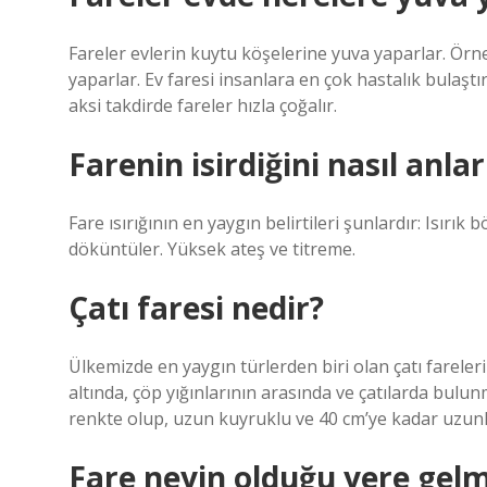
Fareler evlerin kuytu köşelerine yuva yaparlar. Örn
yaparlar. Ev faresi insanlara en çok hastalık bulaştır
aksi takdirde fareler hızla çoğalır.
Farenin isirdiğini nasıl anlar
Fare ısırığının en yaygın belirtileri şunlardır: Isırık b
döküntüler. Yüksek ateş ve titreme.
Çatı faresi nedir?
Ülkemizde en yaygın türlerden biri olan çatı fareler
altında, çöp yığınlarının arasında ve çatılarda bulu
renkte olup, uzun kuyruklu ve 40 cm’ye kadar uzunl
Fare neyin olduğu yere gel