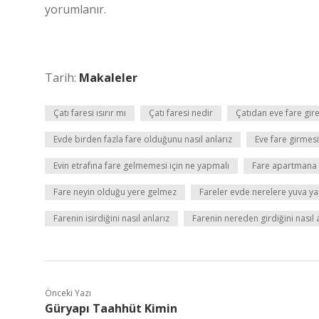
yorumlanır.
Tarih:
Makaleler
Çatı faresi ısırır mı
Çatı faresi nedir
Çatıdan eve fare gir
Evde birden fazla fare olduğunu nasıl anlarız
Eve fare girmesi
Evin etrafına fare gelmemesi için ne yapmalı
Fare apartmana 
Fare neyin olduğu yere gelmez
Fareler evde nerelere yuva y
Farenin isirdiğini nasıl anlarız
Farenin nereden girdiğini nasıl 
Önceki Yazı
Güryapı Taahhüt Kimin