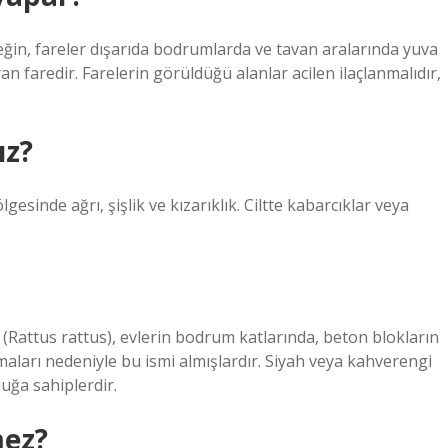
eğin, fareler dışarıda bodrumlarda ve tavan aralarında yuva
an faredir. Farelerin görüldüğü alanlar acilen ilaçlanmalıdır,
ız?
ölgesinde ağrı, şişlik ve kızarıklık. Ciltte kabarcıklar veya
i (Rattus rattus), evlerin bodrum katlarında, beton blokların
nmaları nedeniyle bu ismi almışlardır. Siyah veya kahverengi
uğa sahiplerdir.
mez?